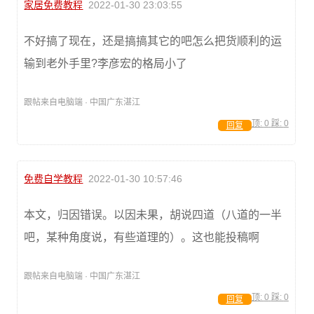
家居免费教程
2022-01-30 23:03:55
不好搞了现在，还是搞搞其它的吧怎么把货顺利的运
输到老外手里?李彦宏的格局小了
跟帖来自电脑端 · 中国广东湛江
顶:
0
踩:
0
回复
免费自学教程
2022-01-30 10:57:46
本文，归因错误。以因未果，胡说四道（八道的一半
吧，某种角度说，有些道理的）。这也能投稿啊
跟帖来自电脑端 · 中国广东湛江
顶:
0
踩:
0
回复