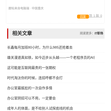
跟帖来自电脑端 · 中国重庆
顶:
1
踩:
0
回复
相关文章
阅读更多：
IT职场
长鑫每月加班80小时，为什么985还抢着去
雄关漫道真如铁，如今迈步从头越——一个老程序员的AI重生宣言
这可能是互联网最贵的一张期权
时代淘汰你的时候，连招呼都不会打
办公室最尴尬的一次自作多情
办公室阴招可以不用，一定要会
成年人的体面，是不给别人试探底线的机会