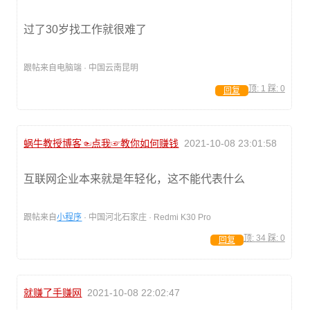
过了30岁找工作就很难了
跟帖来自电脑端 · 中国云南昆明
顶:
1
踩:
0
回复
蜗牛教授博客☜点我☞教你如何赚钱
2021-10-08 23:01:58
互联网企业本来就是年轻化，这不能代表什么
跟帖来自
小程序
· 中国河北石家庄 · Redmi K30 Pro
顶:
34
踩:
0
回复
就赚了手赚网
2021-10-08 22:02:47