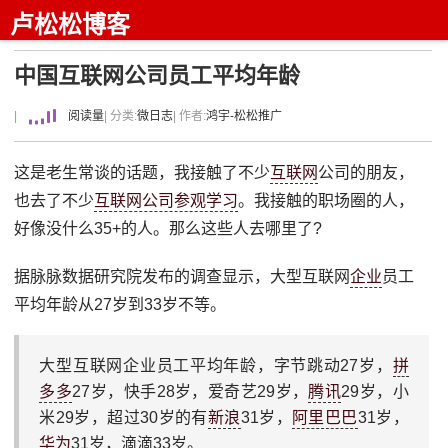
卢松松博客
中国互联网公司员工平均年龄
|
阅读量
| 分类:
微日志
| 作者:
鸿宇-松松推广
这是老生常谈的话题，我接触了不少
互联网
公司的朋友，
也去了不少
互联网公司参观学习
。我接触的职场圈的人，
好像没什么35+的人。那么这些人去哪里了?
据脉脉数据研究院发布的调查显示，大型互联网
企业
员工
平均年龄从27岁到33岁不等。
大型互联网企业员工平均年龄，字节跳动27岁，
拼
多多
27岁，快手28岁，爱奇艺29岁，
腾讯
29岁，小
米29岁，超过30岁的有
新浪
31岁，
阿里巴巴
31岁，
华为
31岁，滴滴33岁。