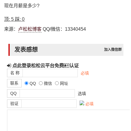
现在月薪是多少?
顶:
5
踩:
0
来源：
卢松松博客
QQ/微信：13340454
发表感想
加入微信群
点此登录松松云平台免费
认证
名 称
必填
联系
QQ
微信
网址
QQ
选填
验证
必填