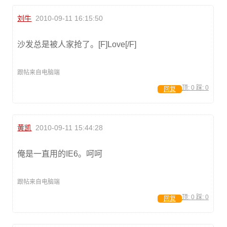
刘牛
2010-09-11 16:15:50
沙发总是被人家抢了。[F]Love[/F]
跟帖来自电脑端
顶:
0
踩:
0
回复
黄凯
2010-09-11 15:44:28
俺是一直用的IE6。呵呵
跟帖来自电脑端
顶:
0
踩:
0
回复