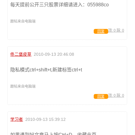
每天提前公开三只股票详细请进入：055988co
跟帖来自电脑端
顶:
0
踩:
0
回复
佟二堡皮草
2010-09-13 20:46:08
隐私模式ctrl+shift+t,新建标签ctrl+t
跟帖来自电脑端
顶:
0
踩:
0
回复
学习者
2010-09-13 15:39:12
如果遇到好文章马上按Ctrl+D，收藏此页。