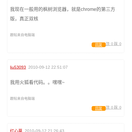
我现在一般用的枫树浏览器，就是chrome的第三方
版，真正双核
跟帖来自电脑端
顶:
0
踩:
0
回复
liu53093
2010-09-12 22:51:07
我用火狐看代码。。嘿嘿~
跟帖来自电脑端
顶:
0
踩:
0
回复
红心草
2010-09-12 21:26:43