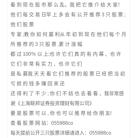
看 到 现 在 股 市 那 么 乱，我 把 它 推 介 给 大 家！
他 们 每 交 易 日早 上 多 会 有 公 开 推 荐 3 只 股 票 ;
他 们 股 票
专 家 ;教 你 如 何 赢 利从 年 初 到 现 在 他 们 每 个 月
所 推 荐 的 3 只 股 票 ,累 计 涨 幅
都 过 100％ 以 上;也 许 它 们 真 的 有 内 幕 、也 许
它 们 非 常 有 实 力 、也 许 它 们
是 私 募我 天 天 看 它 们 推 荐 的 股 票 已 经 把 当 初
亏 损 的 钱 多 赚 回 来 还
还 得 利 了 不 少 ; 你 们 不 妨 也 去 看 看 ，我非常感
谢《上海联邦证券投资理财有限公司》
要 是 股 票 可 以 , 你 也 可 以 推 荐 给 你 朋 友!
查 看 股 票 网 站：055988co
每天提前公开三只股票详细请进入：055988co