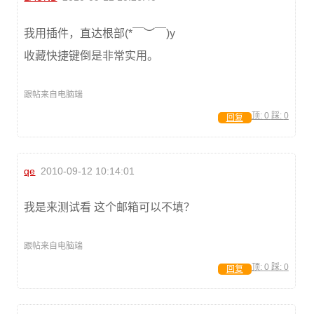
我用插件，直达根部(*￣︶￣)y
收藏快捷键倒是非常实用。
跟帖来自电脑端
顶:
0
踩:
0
回复
qe
2010-09-12 10:14:01
我是来测试看 这个邮箱可以不填？
跟帖来自电脑端
顶:
0
踩:
0
回复