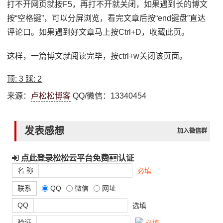
打不开网页就按F5，再打不开就关闭，如果遇到长的博文
按“空格键”，可以分屏浏览，看完文章后按“end键盘”直达
评论口。如果遇到好文章马上按Ctrl+D，收藏此页。
这样，一篇博文就阅读完毕，按ctrl+w关闭该页面。
顶:
3
踩:
2
来源：
卢松松博客
QQ/微信：13340454
发表感想
加入微信群
点此登录松松云平台免费
认证
名 称
必填
联系
QQ
微信
网址
QQ
选填
验证