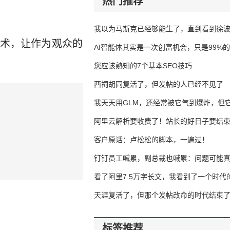
热门推荐
我以为马斯克已经够能生了，直到看到徐
术，让作为观众的
AI智能体其实是一次创富机会，只是99%
错过了
您应该熟知的7个基本SEO技巧
西祠胡同复活了，但发帖的人已经不见了
我天天用GLM，还经常被它气到爆炸，但它
16万亿
阿里云解析要收费了！站长的好日子要结
客户原话：卢松松的脚本，一遍过！
钉钉员工喊累，副总裁也喊累：问题可能
了
看了阿里7.5万字长文，我看到了一个时代
天涯复活了，但那个发帖改命的时代结束
标签推荐