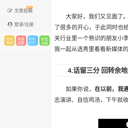
文章投稿
大家好，我们又见面了。
登录/注册
了很多的开心，于此同时也
关行业里一个熟识的朋友小李
我一起从选秀里看看新媒体
松松
进微
松松
松松
4.话留三分 回转余地
云市
信群
软文
云主
如果你说，
在以前，我
志演讲、自信鸡汤，下午就
场
机