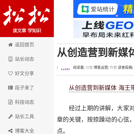
卢松松博客
返回首页
从创造营到新媒
站长动态
|
阅读量
| 分类:
博客运营
| 作者:
读者投稿
好文分享
从创造营到新媒体 海王
段子来了
科技动态
经过上期的讲解，大家
站长工具
章的关键，按捺躁动的心弦
点。
博客大全