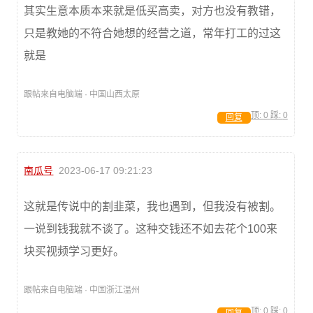
其实生意本质本来就是低买高卖，对方也没有教错，
只是教她的不符合她想的经营之道，常年打工的过这
就是
跟帖来自电脑端 · 中国山西太原
顶:
0
踩:
0
回复
南瓜号
2023-06-17 09:21:23
这就是传说中的割韭菜，我也遇到，但我没有被割。
一说到钱我就不谈了。这种交钱还不如去花个100来
块买视频学习更好。
跟帖来自电脑端 · 中国浙江温州
顶:
0
踩:
0