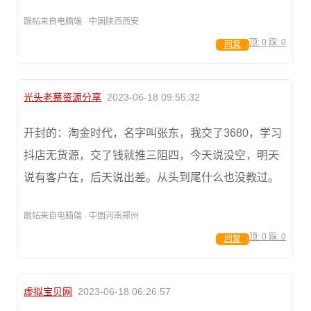
跟帖来自电脑端 · 中国陕西西安
顶:
0
踩:
0
回复
光头老蔡资源分享
2023-06-18 09:55:32
开封的：淘金时代，名字叫张东，我交了3680，学习
抖店无货源，交了钱就推三阻四，今天说没空，明天
说有客户在，后天说出差。从头到尾什么也没教过。
跟帖来自电脑端 · 中国河南郑州
顶:
0
踩:
0
回复
虚拟宝贝网
2023-06-18 06:26:57