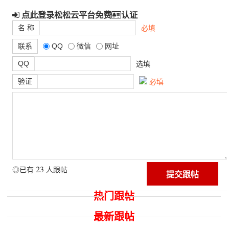
点此登录松松云平台免费
认证
名 称
必填
联系
QQ
微信
网址
QQ
选填
验证
必填
23
◎已有
人跟帖
热门跟帖
最新跟帖