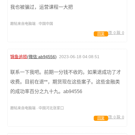
我也被骗过，运营课程一大把
跟帖来自电脑端 · 中国中国
顶:
0
踩:
0
回复
锦鱼追损
(微信:ab94556)
2023-06-18 04:08:51
联系一下我吧。前期一分钱不收的。如果退成功了才
收费。目前在退**，期货现在这些案子。这些金融类
的成功率百分之九十九。ab94556
跟帖来自电脑端 · 中国河北张家口
顶:
0
踩:
0
回复