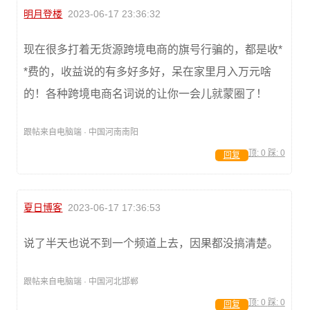
明月登楼
2023-06-17 23:36:32
现在很多打着无货源跨境电商的旗号行骗的，都是收*
*费的，收益说的有多好多好，呆在家里月入万元啥
的！各种跨境电商名词说的让你一会儿就蒙圈了！
跟帖来自电脑端 · 中国河南南阳
顶:
0
踩:
0
回复
夏日博客
2023-06-17 17:36:53
说了半天也说不到一个频道上去，因果都没搞清楚。
跟帖来自电脑端 · 中国河北邯郸
顶:
0
踩:
0
回复