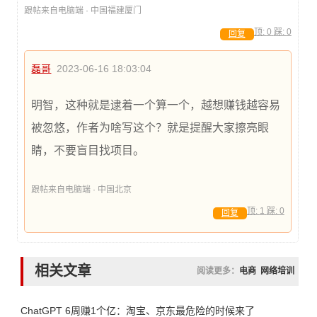
跟帖来自电脑端 · 中国福建厦门
顶:
0
踩:
0
回复
磊哥
2023-06-16 18:03:04
明智，这种就是逮着一个算一个，越想赚钱越容易
被忽悠，作者为啥写这个？就是提醒大家擦亮眼
睛，不要盲目找项目。
跟帖来自电脑端 · 中国北京
顶:
1
踩:
0
回复
相关文章
阅读更多：
电商
网络培训
ChatGPT 6周赚1个亿：淘宝、京东最危险的时候来了