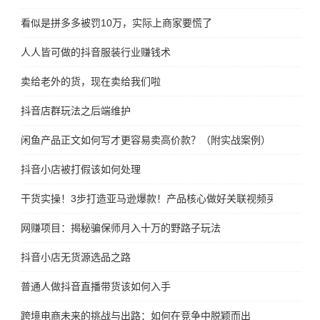
看似是拼多多被罚10万，实际上商家要慌了
人人皆可做的抖音服装行业赚钱术
卖给老外的货，现在卖给我们啦
抖音店群玩法之后端维护
闲鱼产品正文如何写才更容易卖高价款？（附实战案例）
抖音小店被打假该如何处理
干货实操！3步打造亚马逊爆款！产品核心做好关联视频买家秀爆单
网赚项目：揭秘骗保师月入十万的野路子玩法
抖音小店无货源选品之路
普通人做抖音直播带货该如何入手
跨境电商未来的挑战与出路：如何在竞争中脱颖而出