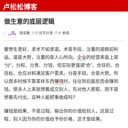
卢松松博客
做生意的底层逻辑
|
阅读量
| 分类:
好文分享
| 作者:
老成
要想生意好，求术不如求道。术是手段，注重的是眼前利
益。道是大势，注重的是人心所向。
企业
的经营表面上是
“分”，分权、分责、分钱，但实际更强调“合”，合目的、合
目标、合应对和满足客户需求。分是手段，合是大势。所
以很多时候不靠某样东西
赚钱
时，往往到后面反而会赚到
钱。很多人上来就想着成交别人，先对他人索取，而不是
想着先付出，这种人能把事做成吗?
赚钱是结果，不是过程。输出你的价值给别人，这是过
程，别人因为你的价值给予你价格，这才是结果。