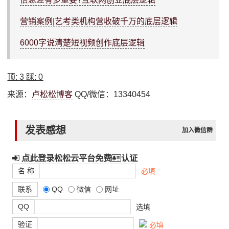
营销案例|艺考类机构营收破千万的底层逻辑
6000字说清楚短视频创作底层逻辑
顶:
3
踩:
0
来源：
卢松松博客
QQ/微信：13340454
发表感想
加入微信群
点此登录松松云平台免费
认证
名 称
必填
联系
QQ
微信
网址
QQ
选填
验证
必填