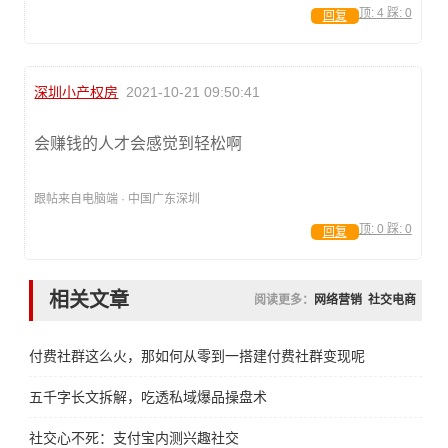
顶:
4
踩:
0
回复
深圳小产权房
2021-10-21 09:50:41
会赚钱的人才会感觉到轻松啊
跟帖来自电脑端 · 中国广东深圳
顶:
0
踩:
0
回复
相关文章
阅读更多：
网络营销
社交电商
付费社群这么火，那如何从零到一搭建付费社群变现呢
五千字长文拆解，吃透私域爆品操盘术
社交心不死：支付宝内测兴趣社交