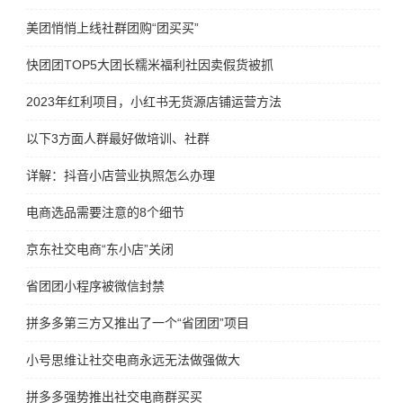
美团悄悄上线社群团购“团买买”
快团团TOP5大团长糯米福利社因卖假货被抓
2023年红利项目，小红书无货源店铺运营方法
以下3方面人群最好做培训、社群
详解：抖音小店营业执照怎么办理
电商选品需要注意的8个细节
京东社交电商“东小店”关闭
省团团小程序被微信封禁
拼多多第三方又推出了一个“省团团”项目
小号思维让社交电商永远无法做强做大
拼多多强势推出社交电商群买买