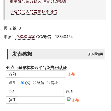
董宇辉与东方甄选 注定分道扬镳
所有的商人的言论都不可信
顶:
2
踩:
0
来源：
卢松松博客
QQ/微信：13340454
发表感想
加入微信群
点此登录松松云平台免费
认证
名 称
必填
联系
QQ
微信
网址
QQ
选填
验证
必填