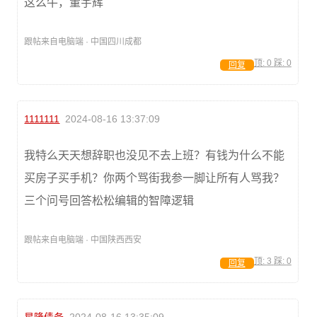
这么牛，董宇辉
跟帖来自电脑端 · 中国四川成都
顶:
0
踩:
0
回复
1111111
2024-08-16 13:37:09
我特么天天想辞职也没见不去上班？有钱为什么不能
买房子买手机？你两个骂街我参一脚让所有人骂我？
三个问号回答松松编辑的智障逻辑
跟帖来自电脑端 · 中国陕西西安
顶:
3
踩:
0
回复
星隆债务
2024-08-16 13:35:09