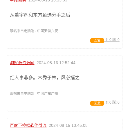
从董宇辉和东方甄选分手之后
跟帖来自电脑端 · 中国安徽六安
顶:
0
踩:
0
回复
淘好源资源网
2024-08-16 12:52:44
红人事非多。木秀于林，风必摧之
跟帖来自电脑端 · 中国广东广州
顶:
0
踩:
0
回复
百度下拉框软件引流
2024-08-15 13:45:08