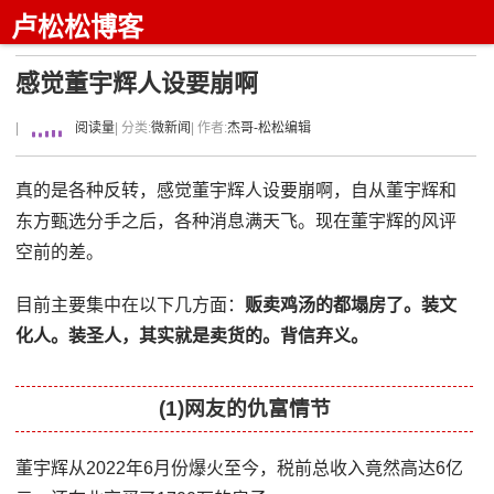
卢松松博客
感觉董宇辉人设要崩啊
|
阅读量
| 分类:
微新闻
| 作者:
杰哥-松松编辑
真的是各种反转，感觉董宇辉人设要崩啊，自从董宇辉和
东方甄选分手之后，各种消息满天飞。现在董宇辉的风评
空前的差。
目前主要集中在以下几方面：
贩卖鸡汤的都塌房了。装文
化人。装圣人，其实就是卖货的。背信弃义。
(1)网友的仇富情节
董宇辉从2022年6月份爆火至今，税前总收入竟然高达6亿