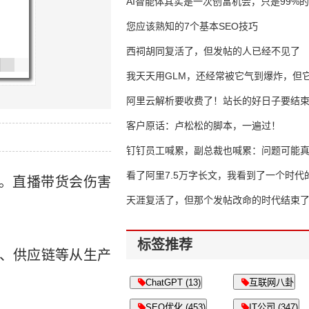
AI智能体其实是一次创富机会，只是99%
错过了
您应该熟知的7个基本SEO技巧
西祠胡同复活了，但发帖的人已经不见了
我天天用GLM，还经常被它气到爆炸，但它
16万亿
阿里云解析要收费了！站长的好日子要结
客户原话：卢松松的脚本，一遍过！
钉钉员工喊累，副总裁也喊累：问题可能
了
看了阿里7.5万字长文，我看到了一个时代
啊。直播带货会伤害
天涯复活了，但那个发帖改命的时代结束
标签推荐
队、供应链等从生产
ChatGPT (13)
互联网八卦
SEO优化 (453)
IT公司 (347)