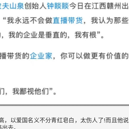
太高，以爱国名义不分青红皂白，太伤人了!而且他
移出去。