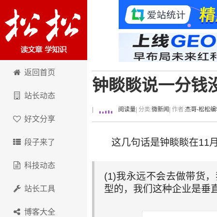
卢松松博客
返回首页
钟睒睒说一分钱
站长动态
|
阅读量
| 分类:
微新闻
| 作者:
杰哥-松松编
好文分享
这几句话是钟睒睒在11
段子来了
科技动态
(1)我永远不会去做带货
型的，我们这种企业是垂
站长工具
博客大全