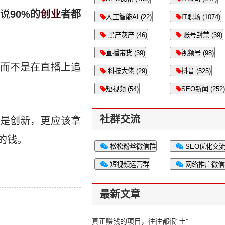
说
90%的
创业
者都
人工智能AI (22)
IT职场 (1074)
黑产灰产 (46)
账号封禁 (39)
直播带货 (39)
视频号 (98)
而不是在直播上追
科技大佬 (29)
抖音 (525)
短视频 (54)
SEO新闻 (252)
社群交流
是创新，更应该拿
的钱。
松松粉丝微信群
SEO优化交
短视频运营群
网络推广微信
最新文章
真正赚钱的项目，往往都很“土”