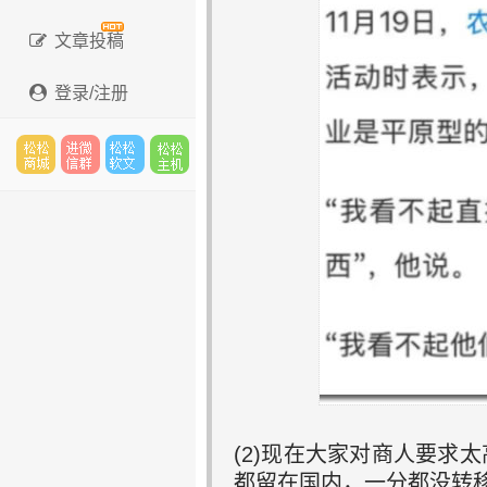
文章投稿
登录/注册
松松
进微
松松
松松
云市
信群
软文
云主
场
机
(2)现在大家对商人要求
都留在国内，一分都没转