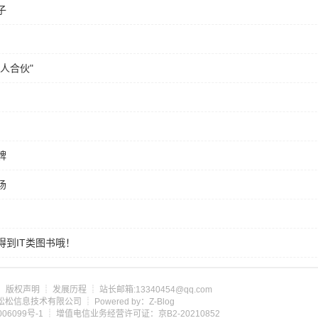
子
人合伙"
牌
场
到IT类图书哦！
┊
版权声明
┊
发展历程
┊ 站长邮箱:13340454@qq.com
om 北京松松信息技术有限公司 ┊ Powered by：Z-Blog
06099号-1
┊ 增值电信业务经营许可证：京B2-20210852