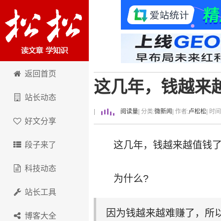
卢松松博客
返回首页
这几年，钱越来
站长动态
|
阅读量
| 分类:
微新闻
| 作者:
卢松松
| 时
好文分享
这几年，钱越来越值钱了!
段子来了
科技动态
为什么?
站长工具
因为钱越来越难赚了，所
博客大全