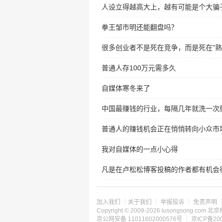
人设立得越高大上，越有可能是个大骗
拳王邹市明还能翻盘吗？
很多创业者不是死在竞争，而是死在"熟
普通人存100万元需多久
自媒体寒冬来了
中国最赚钱的行业，每隔几年就洗一次
普通人的赚钱机会正在悄悄转向小众市
我对自媒体的一点小心得
凡是在卢松松博客投稿的作者都有机会得
加入我们
┊
关于我们
┊
举报投诉
┊
免责声明
Copyright © 2009-2026 lusongsong.c
京公网安备 11011602000576号 ┊
京ICP备200