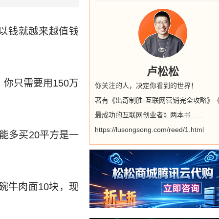
以钱就越来越值钱
卢松松
，你只需要用150万
你关注的人，决定你看到的世界！
著有《出奇制胜-互联网营销完全攻略》
最成功的互联网创业者》两本书……
https://lusongsong.com/reed/1.html
能多买20平方是一
碗牛肉面10块，现