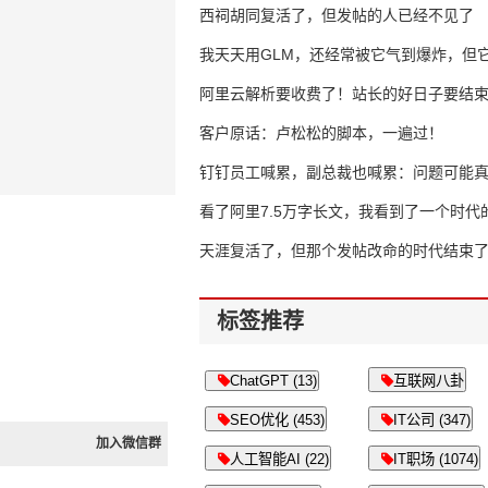
西祠胡同复活了，但发帖的人已经不见了
我天天用GLM，还经常被它气到爆炸，但它
16万亿
阿里云解析要收费了！站长的好日子要结
客户原话：卢松松的脚本，一遍过！
钉钉员工喊累，副总裁也喊累：问题可能
了
看了阿里7.5万字长文，我看到了一个时代
天涯复活了，但那个发帖改命的时代结束
标签推荐
ChatGPT (13)
互联网八卦
SEO优化 (453)
IT公司 (347)
加入微信群
人工智能AI (22)
IT职场 (1074)