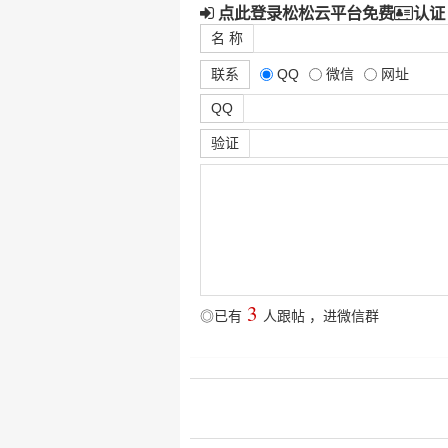
点此登录松松云平台免费
认证
名 称
联系
QQ
微信
网址
QQ
验证
3
◎已有
人跟帖
，
进微信群