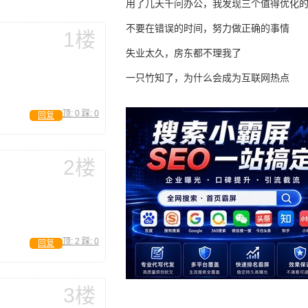
用了几天千问办公，我发现三个值得优化
不要在错误的时间，努力做正确的事情
1楼
失业太久，房东都不理我了
一只竹知了，为什么会成为互联网热点
顶:
0
踩:
0
回复
2楼
顶:
2
踩:
0
回复
3楼