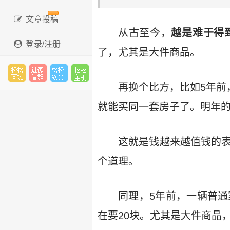
文章投稿
从古至今，
越是难于得
登录/注册
了，尤其是大件商品。
再换个比方，比如5年前，
松松
进微
松松
松松
就能买同一套房子了。明年的
这就是钱越来越值钱的表
云市
信群
软文
云主
个道理。
场
机
同理，5年前，一辆普通
在要20块。尤其是大件商品