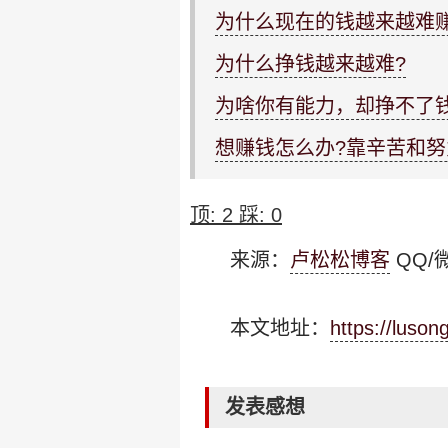
为什么现在的钱越来越难
为什么挣钱越来越难?
为啥你有能力，却挣不了
想赚钱怎么办?靠辛苦和努
顶:
2
踩:
0
来源：
卢松松博客
QQ/微
本文地址：
https://luso
发表感想