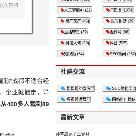
人工智能AI (22)
IT职场 (1074)
黑产灰产 (46)
账号封禁 (39)
直播带货 (39)
视频号 (98)
科技大佬 (29)
抖音 (525)
短视频 (54)
SEO新闻 (252)
社群交流
宣称“成都不适合经
松松粉丝微信群
SEO优化交
，企业就撤走，导
短视频运营群
网络推广微信
400多人裁到89
最新文章
孙宇晨赢了王健林