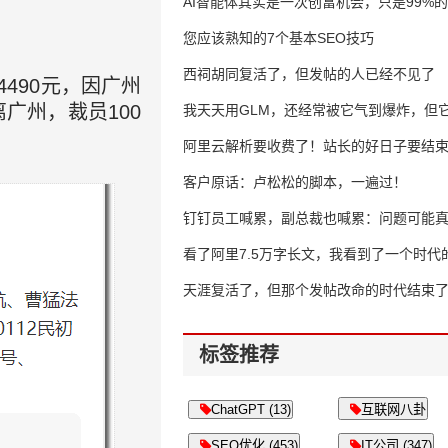
AI智能体其实是一次创富机会，只是99%
错过了
您应该熟知的7个基本SEO技巧
西祠胡同复活了，但发帖的人已经不见了
4490元，因广州
广州，裁员100
我天天用GLM，还经常被它气到爆炸，但它
16万亿
阿里云解析要收费了！站长的好日子要结
客户原话：卢松松的脚本，一遍过！
钉钉员工喊累，副总裁也喊累：问题可能
了
看了阿里7.5万字长文，我看到了一个时代
天涯复活了，但那个发帖改命的时代结束
标签推荐
ChatGPT (13)
互联网八卦
SEO优化 (453)
IT公司 (347)