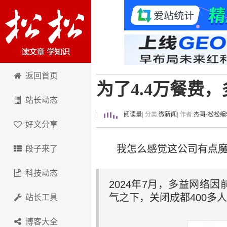
卢松松博客
返回首页
为了4.4万餐费
站长动态
|
阅读量
| 分类:
微新闻
| 作者:
杰哥-松松编
好文分享
我怎么感觉这公司有点魔
段子来了
科技动态
2024年7月，多益网络
气之下，关闭成都400多
站长工具
博客大全