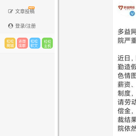
文章投稿
登录/注册
松松
进微
松松
松松
云市
信群
软文
云主
场
机