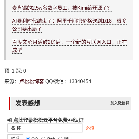
麦肯锡的2.5w名数字员工，被Kimi给开源了？
AI暴利时代结束了：阿里千问把价格砍到1/18，很多
公司要出局了
百度文心月活破2亿后：一个新的互联网入口，正在
成型
顶:
1
踩:
0
来源：
卢松松博客
QQ/微信：13340454
发表感想
加入微信群
点此登录松松云平台免费
认证
名 称
必填
联系
QQ
微信
网址