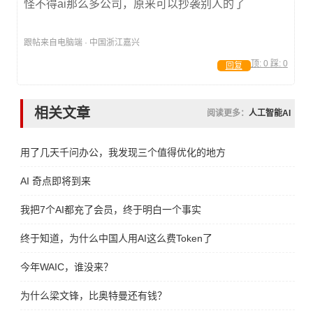
怪不得ai那么多公司，原来可以抄袭别人的了
跟帖来自电脑端 · 中国浙江嘉兴
顶:
0
踩:
0
回复
相关文章
阅读更多：
人工智能AI
用了几天千问办公，我发现三个值得优化的地方
AI 奇点即将到来
我把7个AI都充了会员，终于明白一个事实
终于知道，为什么中国人用AI这么费Token了
今年WAIC，谁没来？
为什么梁文锋，比奥特曼还有钱？