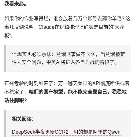
我看未必。
如果你的作业写得烂，谁会放着几万个账号去薅你羊毛? 这
事儿反倒说明，Claude在逻辑推理上确实是目前的“天花
板”。
但现实也必须承认：蒸馏这事做不长久，当蒸馏被定
性为安全问题，中美AI将进入各自为战的阶段了。
正在考验的时刻到来了：万一哪天美国的API彻底断供或者
不稳定了，
咱们的国产模型，能不能完全靠自己，稳稳地
站住脚跟?
相关阅读：
DeepSeek半夜更新OCR2，用的却是阿里的Qwen