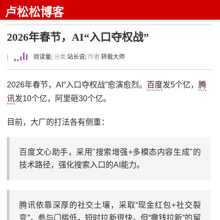
卢松松博客
2026年春节，AI“入口夺权战”
|
阅读量
| 分类:
站长说
| 作者:
转载大师
2026年春节，AI“入口夺权战”愈演愈烈。
百度
发5个亿，
腾
讯
发10个亿，阿里砸30个亿。
目前，大厂的打法各有侧重：
百度文心助手，采用"搜索增强+多模态内容生成"的
技术路径，强化搜索入口的AI能力。
腾讯依靠深厚的社交土壤，采取“现金红包+社交裂
变”，参与门槛低，短时拉新很快。但“撒钱拉新”的留