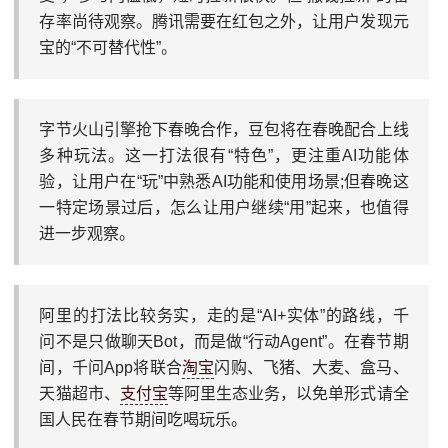
存率尚待观察。腾讯需要在红包之外，让用户发现元
宝的“不可替代性”。
字节火山引擎抢下春晚合作，豆包将在春晚配合上线
多种玩法。这一打法很有“特色”，更注重AI功能体
验，让用户在“玩”中熟悉AI功能和使用场景;但春晚这
一特定场景过后，怎么让用户继续“用”起来，也值得
进一步观察。
阿里的打法比较务实，走的是“AI+实体”的路线，千
问不是只做聊天Bot，而是做“行动Agent”。在春节期
间，千问App将联合
淘宝
闪购、飞猪、大麦、盒马、
天猫超市、
支付宝
等阿里生态业务，以免单形式请全
国人民在春节期间吃喝玩乐。