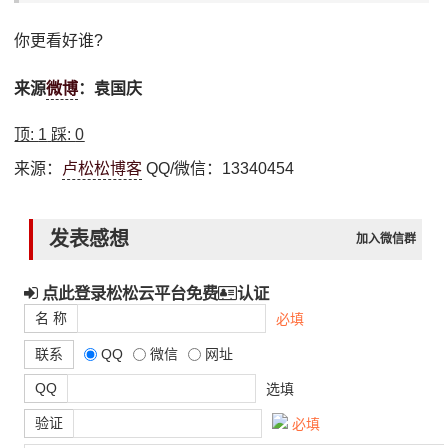
你更看好谁?
来源
微博
：袁国庆
顶:
1
踩:
0
来源：
卢松松博客
QQ/微信：13340454
发表感想
加入微信群
点此登录松松云平台免费
认证
名 称
必填
联系
QQ
微信
网址
QQ
选填
验证
必填