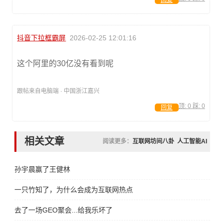
回复
抖音下拉框霸屏
2026-02-25 12:01:16
这个阿里的30亿没有看到呢
跟帖来自电脑端 · 中国浙江嘉兴
顶:
0
踩:
0
回复
相关文章
阅读更多：
互联网坊间八卦
人工智能AI
孙宇晨赢了王健林
一只竹知了，为什么会成为互联网热点
去了一场GEO聚会...给我乐坏了