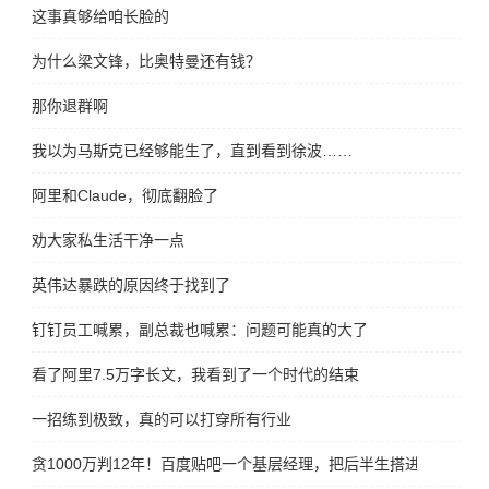
这事真够给咱长脸的
为什么梁文锋，比奥特曼还有钱？
那你退群啊
我以为马斯克已经够能生了，直到看到徐波……
阿里和Claude，彻底翻脸了
劝大家私生活干净一点
英伟达暴跌的原因终于找到了
钉钉员工喊累，副总裁也喊累：问题可能真的大了
看了阿里7.5万字长文，我看到了一个时代的结束
一招练到极致，真的可以打穿所有行业
贪1000万判12年！百度贴吧一个基层经理，把后半生搭进去了