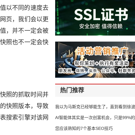
值以不同的速度去
网页，我们会以更
值，并不一定会被
快照也不一定会快
热门推荐
快照的抓取时间并
的快照版本，导致
我以为马斯克已经够能生了，直到看到徐
表搜索引擎对该网
AI智能体其实是一次创富机会，只是99%
错过了
您应该熟知的7个基本SEO技巧