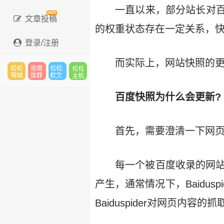
一直以来，部分站长对
文章投稿
的权重状态存在一定关系，
登录/注册
而实际上，网站快照的
松松
进微
松松
松松
百度快照为什么会更新?
首先，需要澄清一下网
云市
信群
软文
云主
每一个被百度收录的网站，
产生，通常情况下，Baidu
场
机
Baiduspider对网页内容的抓