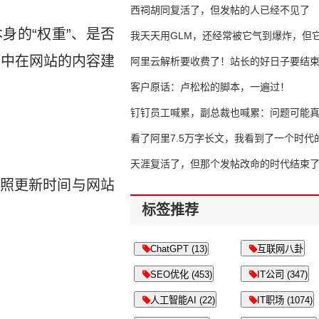
西祠胡同复活了，但发帖的人已经不见了
身的“权重”、是否
我天天用GLM，还经常被它气到爆炸，但它
集中在网站的内容建
16万亿
阿里云解析要收费了！站长的好日子要结
客户原话：卢松松的脚本，一遍过！
钉钉员工喊累，副总裁也喊累：问题可能
了
看了阿里7.5万字长文，我看到了一个时代
天涯复活了，但那个发帖改命的时代结束
照更新时间与网站
标签推荐
ChatGPT (13)
互联网八卦
SEO优化 (453)
IT公司 (347)
人工智能AI (22)
IT职场 (1074)