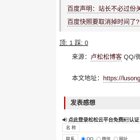
百度声明：站长不必过份
百度快照要取消掉时间了?
顶:
1
踩:
0
来源：
卢松松博客
QQ/微
本文地址：
https://luso
发表感想
点此登录松松云平台免费
认证
名 称
联系
QQ
微信
网址