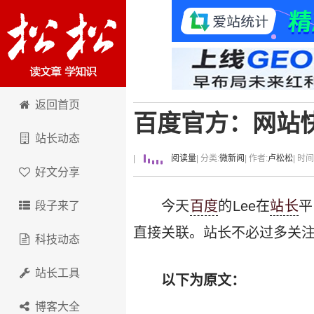
卢松松博客
返回首页
百度官方：网站
站长动态
|
阅读量
| 分类:
微新闻
| 作者:
卢松松
| 时
好文分享
今天
百度
的Lee在
站长
平
段子来了
直接关联。站长不必过多关
科技动态
站长工具
以下为原文：
博客大全