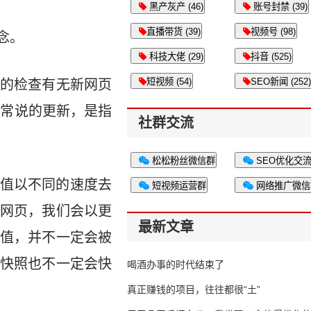
黑产灰产 (46)
账号封禁 (39)
直播带货 (39)
视频号 (98)
念。
科技大佬 (29)
抖音 (525)
短视频 (54)
SEO新闻 (252)
不断的检查有无新网页
，通常说的更新，是指
社群交流
松松粉丝微信群
SEO优化交
值以不同的速度去
短视频运营群
网络推广微信
网页，我们会以更
最新文章
值，并不一定会被
快照也不一定会快
喝酒办事的时代结束了
真正赚钱的项目，往往都很“土”