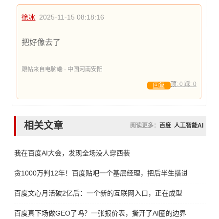
徐冰
2025-11-15 08:18:16
把好像去了
跟帖来自电脑端 · 中国河南安阳
顶:
0
踩:
0
回复
相关文章
阅读更多：
百度
人工智能AI
我在百度AI大会，发现全场没人穿西装
贪1000万判12年！百度贴吧一个基层经理，把后半生搭进去了
百度文心月活破2亿后：一个新的互联网入口，正在成型
百度真下场做GEO了吗？一张报价表，撕开了AI圈的边界