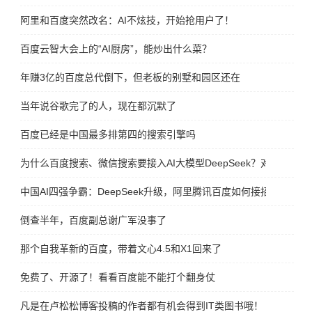
阿里和百度突然改名：AI不炫技，开始抢用户了！
百度云智大会上的“AI厨房”，能炒出什么菜？
年赚3亿的百度总代倒下，但老板的别墅和园区还在
当年说谷歌完了的人，现在都沉默了
百度已经是中国最多排第四的搜索引擎吗
为什么百度搜索、微信搜索要接入AI大模型DeepSeek？对谁更有好
中国AI四强争霸：DeepSeek升级，阿里腾讯百度如何接招？
倒查半年，百度副总谢广军没事了
那个自我革新的百度，带着文心4.5和X1回来了
免费了、开源了！看看百度能不能打个翻身仗
凡是在卢松松博客投稿的作者都有机会得到IT类图书哦！