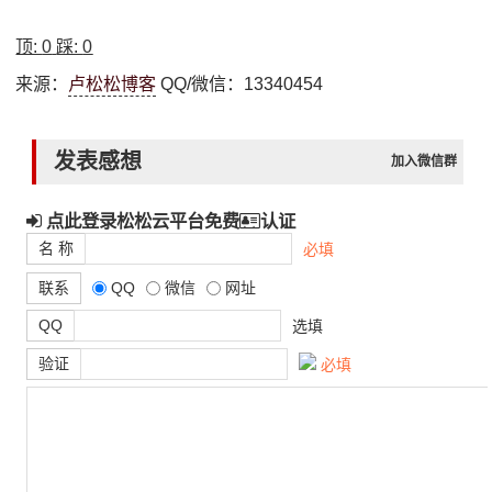
顶:
0
踩:
0
来源：
卢松松博客
QQ/微信：13340454
发表感想
加入微信群
点此登录松松云平台免费
认证
名 称
必填
联系
QQ
微信
网址
QQ
选填
验证
必填