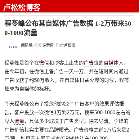
卢松松博客
程苓峰公布其自媒体广告数据 1-2万带来50
0-1000流量
|
阅读量
| 分类:
微新闻
| 作者:
卢松松
程苓峰是首个在
微信
和博客上出售的
广告
位的
自媒体
人，
在今年初，在微信上售广告一天一万，并在短时间内通过
广告收获了约50万收入。在自媒体日益火爆的时候，程苓
峰成为自媒体的标杆。
今天程苓峰公布了投放他的22个广告客户的效果评估报
告，客户投放一次微信1万到2万元，换来500-1000左右的
导入
流量
，具体多少取决于广告类型。除去导流，孕峰的
广告价值其实主要在品牌曝光。广告价格之前1万后来是2
万/篇，推算千人展示成本(CPM)估计在100-200。