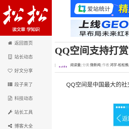
卢松松博客
返回首页
QQ空间支持打赏
站长动态
|
阅读量
| 分类:
微新闻
| 作者:
鸿宇-松松推
好文分享
QQ空间是中国最大的社
段子来了
科技动态
站长工具
博客大全