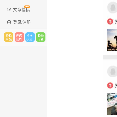
文章投稿
登录/注册
松松
进微
松松
松松
云市
信群
软文
云主
场
机