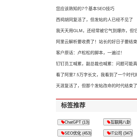
错过了
您应该熟知的7个基本SEO技巧
西祠胡同复活了，但发帖的人已经不见了
我天天用GLM，还经常被它气到爆炸，但它
16万亿
阿里云解析要收费了！站长的好日子要结
客户原话：卢松松的脚本，一遍过！
钉钉员工喊累，副总裁也喊累：问题可能
了
看了阿里7.5万字长文，我看到了一个时代
天涯复活了，但那个发帖改命的时代结束
标签推荐
ChatGPT (13)
互联网八卦
SEO优化 (453)
IT公司 (347)