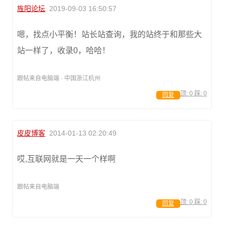
旌阳论坛
2019-09-03 16:50:57
嗯，找点小平衡！站长站查询，我的站终于和那些大
站一样了，收录0，哈哈！
跟帖来自电脑端 · 中国浙江杭州
顶:
0
踩:
0
回复
皮皮博客
2014-01-13 02:20:49
哎,互联网就是一天一个样啊
跟帖来自电脑端
顶:
0
踩:
0
回复