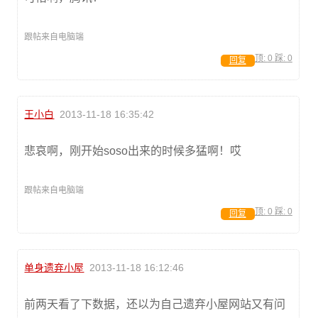
跟帖来自电脑端
顶:
0
踩:
0
回复
王小白
2013-11-18 16:35:42
悲哀啊，刚开始soso出来的时候多猛啊！哎
跟帖来自电脑端
顶:
0
踩:
0
回复
单身遗弃小屋
2013-11-18 16:12:46
前两天看了下数据，还以为自己遗弃小屋网站又有问