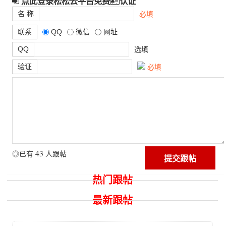
点此登录松松云平台免费
认证
名 称
必填
联系
QQ
微信
网址
QQ
选填
验证
必填
43
◎已有
人跟帖
热门跟帖
最新跟帖