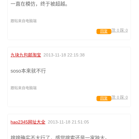
一直在模仿，终于被超越。
跟帖来自电脑端
顶:
0
踩:
0
回复
九块九包邮淘宝
2013-11-18 22:15:38
soso本来就不行
跟帖来自电脑端
顶:
0
踩:
0
回复
hao2345网址大全
2013-11-18 21:51:05
搜搜确实不大行了，感觉搜索还是一家独大。