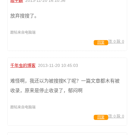
痞子麒
2013-11-20 16:10:36
放弃搜搜了。
跟帖来自电脑端
顶:
0
踩:
0
回复
千年虫的博客
2013-11-20 10:45:03
难怪啊，我还以为被搜搜K了呢？一篇文章都木有被
收录，原来是停止收录了，郁闷啊
跟帖来自电脑端
顶:
0
踩:
0
回复