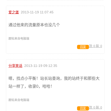
爱之堡
2013-11-19 11:07:45
通过他来的流量原本也没几个
跟帖来自电脑端
顶:
0
踩:
0
回复
分享笑话
2013-11-19 09:12:35
嗯，找点小平衡！站长站查询，我的站终于和那些大
站一样了，收录0，哈哈！
跟帖来自电脑端
顶:
0
踩:
0
回复