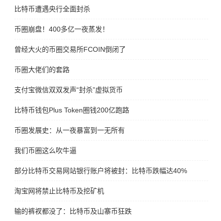
比特币遭遇央行全面封杀
币圈崩盘！400多亿一夜蒸发！
曾经大火的币圈交易所FCOIN倒闭了
币圈大佬们的套路
支付宝微信双双发声“封杀”虚拟货币
比特币钱包Plus Token圈钱200亿跑路
币圈发展史：从一夜暴富到一无所有
我们币圈这么吹牛逼
部分比特币交易网站银行账户将被封：比特币跌幅达40%
淘宝网将禁止比特币及挖矿机
输的裤衩都没了：比特币及山寨币狂跌