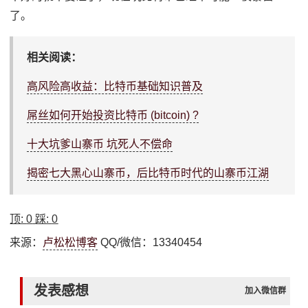
了。
相关阅读：
高风险高收益：比特币基础知识普及
屌丝如何开始投资比特币 (bitcoin) ?
十大坑爹山寨币 坑死人不偿命
揭密七大黑心山寨币，后比特币时代的山寨币江湖
顶:
0
踩:
0
来源：
卢松松博客
QQ/微信：13340454
发表感想
加入微信群