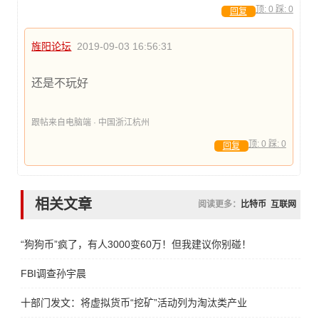
顶:
0
踩:
0
回复
旌阳论坛
2019-09-03 16:56:31
还是不玩好
跟帖来自电脑端 · 中国浙江杭州
顶:
0
踩:
0
回复
相关文章
阅读更多：
比特币
互联网
“狗狗币”疯了，有人3000变60万！但我建议你别碰！
FBI调查孙宇晨
十部门发文：将虚拟货币“挖矿”活动列为淘汰类产业