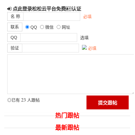
点此登录松松云平台免费
认证
名 称
必填
联系
QQ
微信
网址
QQ
选填
验证
必填
23
◎已有
人跟帖
热门跟帖
最新跟帖