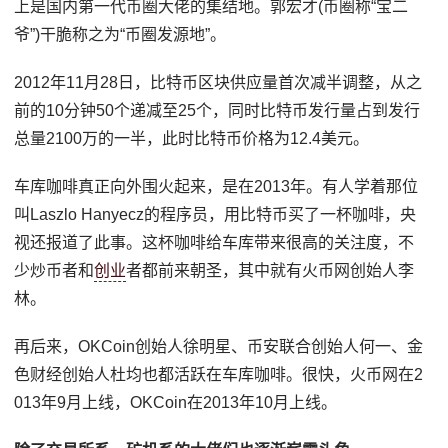
上是国内第一代币圈大佬的集结地。郭宏才(币圈称“宝二
爷”)干脆称之为“币圈发源地”。
2012年11月28日，比特币区块供应量首次减半调整，从之
前的10分钟50个递减至25个，同时比特币发行量占到发行
总量2100万的一半，此时比特币价格为12.4美元。
车库咖啡真正向外围火起来，是在2013年。有人学着那位
叫Laszlo Hanyecz的程序员，用比特币买了一杯咖啡，央
视还报道了此事。这杯咖啡给车库带来很高的关注度，不
少炒币者和
创业
者都前来朝圣，其中就有火币网创始人李
林。
再后来，OKCoin创始人徐明星、币安联合创始人何一、金
色财经创始人杜均也都活跃在车库咖啡。很快，火币网在2
013年9月上线，OKCoin在2013年10月上线。