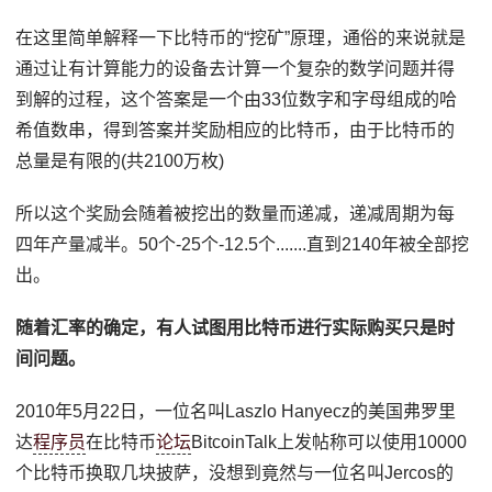
在这里简单解释一下比特币的“挖矿”原理，通俗的来说就是
通过让有计算能力的设备去计算一个复杂的数学问题并得
到解的过程，这个答案是一个由33位数字和字母组成的哈
希值数串，得到答案并奖励相应的比特币，由于比特币的
总量是有限的(共2100万枚)
所以这个奖励会随着被挖出的数量而递减，递减周期为每
四年产量减半。50个-25个-12.5个.......直到2140年被全部挖
出。
随着汇率的确定，有人试图用比特币进行实际购买只是时
间问题。
2010年5月22日，一位名叫Laszlo Hanyecz的美国弗罗里
达
程序员
在比特币
论坛
BitcoinTalk上发帖称可以使用10000
个比特币换取几块披萨，没想到竟然与一位名叫Jercos的