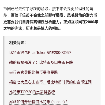
币圈已经走过了浮躁的阶段，接下来会是更加理性的阶
段，
百倍千倍币不会像之前那样爆发，凤毛麟角的潜力币
更需要我们自身提高理性分析能力。正如互联网在2000年
之初的泡沫，历史总是惊人的相似。
相关阅读：
比特币钱包Plus Token圈钱200亿跑路
输的裤衩都没了：比特币及山寨币狂跌
央行监管导致比特币暴涨暴跌
揭密七大黑心山寨币，后比特币时代的山寨币江湖
比特币TOP20的土豪排名榜
屌丝如何开始投资比特币 (bitcoin) ？