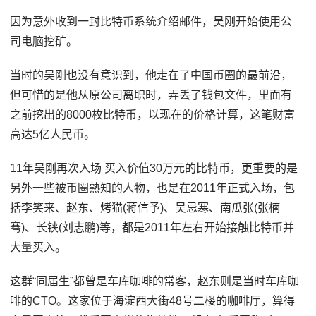
因为意外收到一封比特币系统介绍邮件，吴刚开始使用公
司电脑挖矿。
当时的吴刚也没有意识到，他走在了中国币圈的最前沿，
但可惜的是他从原公司离职时，弄丢了钱包文件，里面有
之前挖出的8000枚比特币，以现在的价格计算，这笔财富
高达5亿人民币。
11年吴刚再次入场 买入价值30万元的比特币，更重要的是
另外一些被币圈熟知的人物，也是在2011年正式入场，包
括李笑来、赵东、烤猫(蒋信予)、吴忌寒、南瓜张(张楠
骞)、长铗(刘志鹏)等，都是2011年左右开始接触比特币并
大量买入。
这群“同届生”都曾是车库咖啡的常客，赵东则是当时车库咖
啡的CTO。这家位于海淀西大街48号二楼的咖啡厅，算得