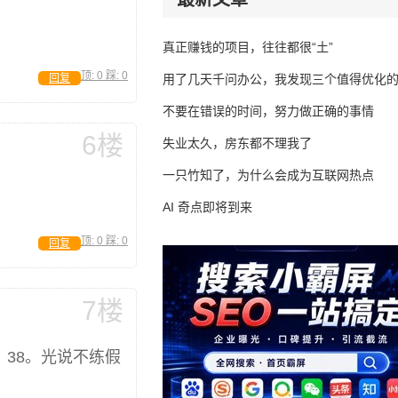
真正赚钱的项目，往往都很“土”
顶:
0
踩:
0
回复
用了几天千问办公，我发现三个值得优化
不要在错误的时间，努力做正确的事情
6楼
失业太久，房东都不理我了
一只竹知了，为什么会成为互联网热点
AI 奇点即将到来
顶:
0
踩:
0
回复
7楼
38。光说不练假