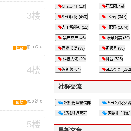
ChatGPT (13)
互联网八卦
3楼
SEO优化 (453)
IT公司 (347)
人工智能AI (22)
IT职场 (1074)
黑产灰产 (46)
账号封禁 (39)
顶:
0
踩:
0
回复
直播带货 (39)
视频号 (98)
科技大佬 (29)
抖音 (525)
4楼
短视频 (54)
SEO新闻 (252)
社群交流
顶:
0
踩:
0
回复
松松粉丝微信群
SEO优化交
短视频运营群
网络推广微信
5楼
最新文章