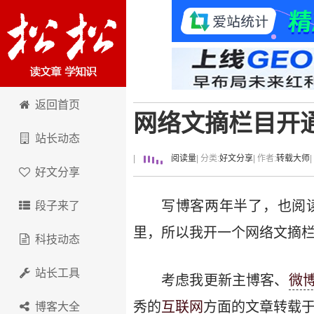
卢松松博客
返回首页
网络文摘栏目开
站长动态
|
阅读量
| 分类:
好文分享
| 作者:
转载大师
好文分享
写博客两年半了，也阅
段子来了
里，所以我开一个网络文摘
科技动态
站长工具
考虑我更新主博客、
微
秀的
互联网
方面的文章转载
博客大全