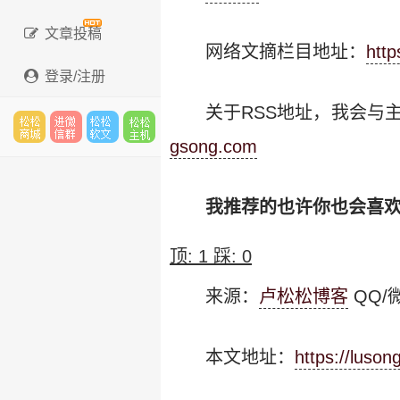
文章投稿
网络文摘栏目地址：
http
登录/注册
关于RSS地址，我会与
gsong.com
松松
进微
松松
松松
我推荐的也许你也会喜
云市
信群
软文
云主
顶:
1
踩:
0
来源：
卢松松博客
QQ/微
场
机
本文地址：
https://luson