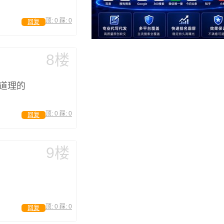
顶:
0
踩:
0
回复
8楼
道理的
顶:
0
踩:
0
回复
9楼
顶:
0
踩:
0
回复