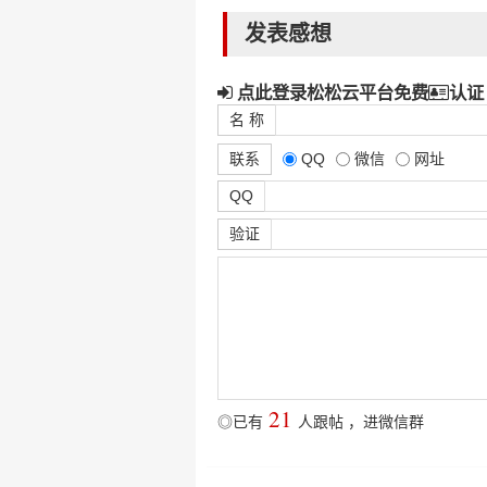
发表感想
点此登录松松云平台免费
认证
名 称
联系
QQ
微信
网址
QQ
验证
21
◎已有
人跟帖
，
进微信群