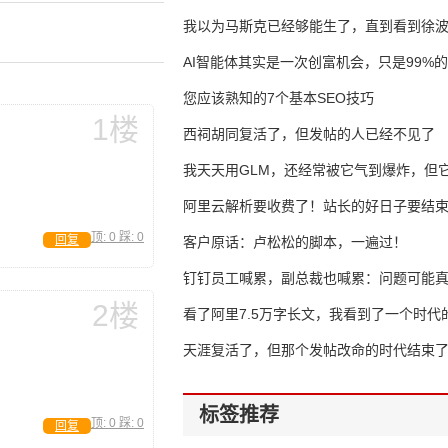
我以为马斯克已经够能生了，直到看到徐
AI智能体其实是一次创富机会，只是99%
错过了
您应该熟知的7个基本SEO技巧
1楼
西祠胡同复活了，但发帖的人已经不见了
我天天用GLM，还经常被它气到爆炸，但它
16万亿
阿里云解析要收费了！站长的好日子要结
顶:
0
踩:
0
回复
客户原话：卢松松的脚本，一遍过！
钉钉员工喊累，副总裁也喊累：问题可能
2楼
了
看了阿里7.5万字长文，我看到了一个时代
天涯复活了，但那个发帖改命的时代结束
标签推荐
顶:
0
踩:
0
回复