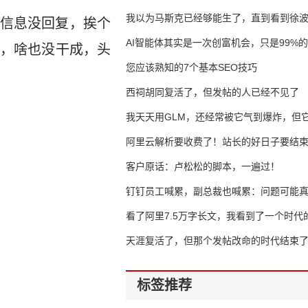
我以为马斯克已经够能生了，直到看到徐
信息没回复，挨个
AI智能体其实是一次创富机会，只是99%
，啥也没干成，头
错过了
您应该熟知的7个基本SEO技巧
西祠胡同复活了，但发帖的人已经不见了
我天天用GLM，还经常被它气到爆炸，但它
16万亿
阿里云解析要收费了！站长的好日子要结
客户原话：卢松松的脚本，一遍过！
钉钉员工喊累，副总裁也喊累：问题可能
了
看了阿里7.5万字长文，我看到了一个时代
天涯复活了，但那个发帖改命的时代结束
标签推荐