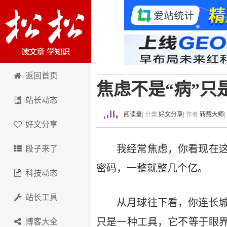
卢松松博客
返回首页
焦虑不是“病”只
站长动态
|
阅读量
| 分类:
好文分享
| 作者:
转载大师
好文分享
我经常焦虑，你看现在
段子来了
密码，一整就整几个亿。
科技动态
站长工具
从月球往下看，你连长
只是一种工具，它不等于眼
博客大全