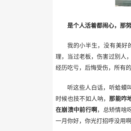
是个人活着都闹心，那
我的小半生，没有美好
理，当过老板，伤害过别人
经历吃亏，后悔受伤，所有
听这些人白话，听蛤蟆
时候也技不如人呐，
那能咋
在崩溃中前行啊
，总矫情啥
一月你好，你光打招呼没用啊