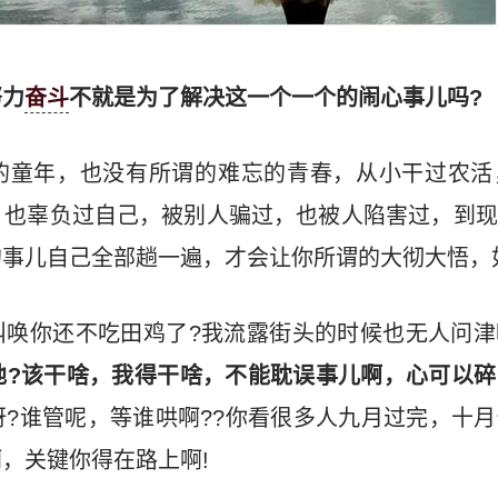
努力
奋斗
不就是为了解决这一个一个的闹心事儿吗?
的童年，也没有所谓的难忘的青春，从小干过农活
，也辜负过自己，被别人骗过，也被人陷害过，到现
的事儿自己全部趟一遍，才会让你所谓的大彻大悟，
叫唤你还不吃田鸡了?我流露街头的时候也无人问津
地?该干啥，我得干啥，不能耽误事儿啊，心可以
呀?谁管呢，等谁哄啊??你看很多人九月过完，十
，关键你得在路上啊!