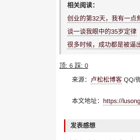
相关阅读：
创业的第32天，我有一点
谈一谈我眼中的35岁定律
很多时候，成功都是被逼
顶:
6
踩:
0
来源：
卢松松博客
QQ/微
本文地址：
https://luso
发表感想