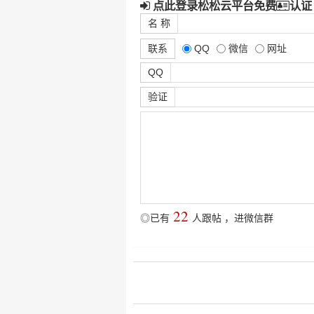
点此登录松松云平台免费
认证
名 称
联系
QQ
微信
网址
QQ
验证
22
◎已有
人跟帖
，
进微信群