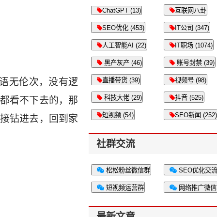
ChatGPT (13)
互联网八卦
SEO优化 (453)
IT公司 (347)
人工智能AI (22)
IT职场 (1074)
黑产灰产 (46)
账号封禁 (39)
去语无伦次，没有逻
直播带货 (39)
视频号 (98)
科技大佬 (29)
抖音 (525)
都看不下去的，那
短视频 (54)
SEO新闻 (252)
接钻进去，回到家
社群交流
松松粉丝微信群
SEO优化交
短视频运营群
网络推广微信
最新文章