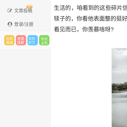
生活的，咱看到的这些碎片
文章投稿
犊子的，你看他表面整的挺好
登录/注册
看见而已，你羡慕啥呀?
松松
进微
松松
松松
云市
信群
软文
云主
场
机