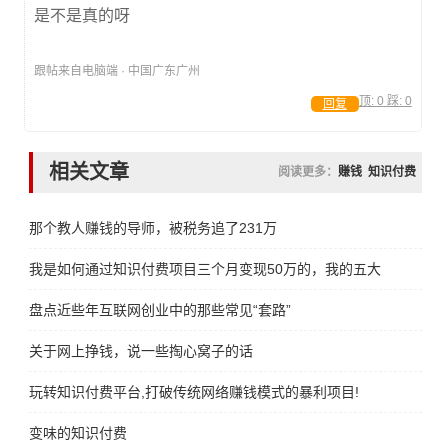
是不是真的呀
跟帖来自电脑端 · 中国广东广州
顶:
0
踩:
0
回复
相关文章
阅读更多：
赚钱
知识付费
那个教人赚钱的导师，被税务追了231万
我是如何通过知识付费项目三个月变现50万的，我的五大引流方法
盘点近些年互联网创业中的那些常见“套路”
关于网上挣钱，说一些掏心窝子的话
玩转知识付费平台,打破传统网络赚钱模式的暴利项目!
变味的知识付费