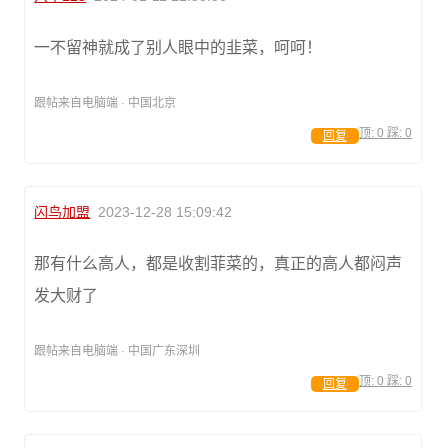
一不留神就成了别人眼中的韭菜，呵呵！
跟帖来自电脑端 · 中国北京
顶:
0
踩:
0
回复
闪鸟加盟
2023-12-28 15:09:42
那有什么高人，都是收割菲菜的，真正的高人都闷声
发大财了
跟帖来自电脑端 · 中国广东深圳
顶:
0
踩:
0
回复