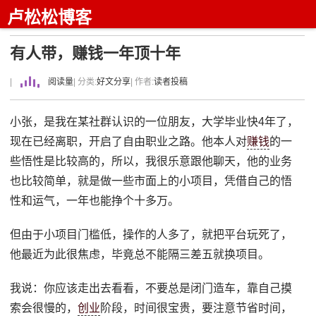
卢松松博客
有人带，赚钱一年顶十年
|
阅读量
| 分类:
好文分享
| 作者:
读者投稿
小张，是我在某社群认识的一位朋友，大学毕业快4年了，
现在已经离职，开启了自由职业之路。他本人对
赚钱
的一
些悟性是比较高的，所以，我很乐意跟他聊天，他的业务
也比较简单，就是做一些市面上的小项目，凭借自己的悟
性和运气，一年也能挣个十多万。
但由于小项目门槛低，操作的人多了，就把平台玩死了，
他最近为此很焦虑，毕竟总不能隔三差五就换项目。
我说：你应该走出去看看，不要总是闭门造车，靠自己摸
索会很慢的，
创业
阶段，时间很宝贵，要注意节省时间，