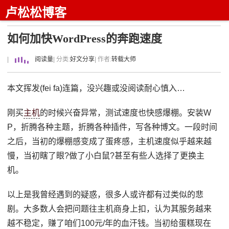
卢松松博客
如何加快WordPress的奔跑速度
|
阅读量
| 分类:
好文分享
| 作者:
转载大师
本文挥发(fei fa)连篇，没兴趣或没阅读耐心慎入…
刚买
主机
的时候兴奋异常，测试速度也快感爆棚。安装W
P，折腾各种主题，折腾各种插件，写各种博文。一段时间
之后，当初的爆棚感变成了蛋疼感，主机速度似乎越来越
慢，当初瞎了眼?做了小白鼠?甚至有些人选择了更换主
机。
以上是我曾经遇到的疑惑，很多人或许都有过类似的悲
剧。大多数人会把问题往主机商身上扣，认为其服务越来
越不稳定，赚了咱们100元/年的血汗钱。当初给蛋糕现在