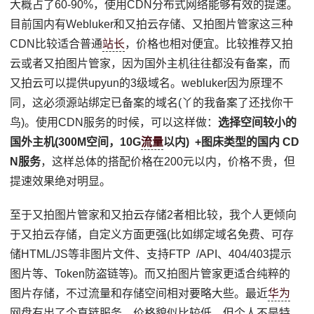
大概占了60-90%，使用CDN分布式网络能够有效的提速。
目前国内有Webluker和又拍云存储、又拍图片管家这三种
CDN比较适合普通
站长
，价格也相对便宜。比较推荐又拍
云或者又拍图片管家，因为国外主机往往都没有备案，而
又拍云可以提供upyun的3级域名。webluker因为原理不
同，这必须源站绑定已备案的域名(丫的我备案了还找你干
鸟)。使用CDN服务的时候，可以这样做：
选择空间较小的
国外主机(300M空间，10G
流量
以内) +图床类型的国内 CD
N服务
，这样总体的搭配价格在200元以内，价格不贵，但
提速效果绝对明显。
至于又拍图片管家和又拍云存储2者相比较，我个人更倾向
于又拍云存储，自定义方面更强(比如绑定域名免费、可存
储HTML/JS等非图片文件、支持FTP /API、404/403提示
图片等、Token防盗链等)。而又拍图片管家更适合纯粹的
图片存储，不过流量和存储空间相对要略大些。最近
华为
网盘有出了个直链服务，价格貌似比较低，但个人不是特