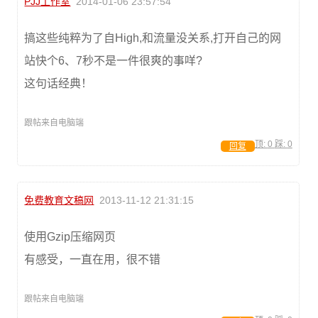
PJJ工作室
2014-01-06 23:57:54
搞这些纯粹为了自High,和流量没关系,打开自己的网
站快个6、7秒不是一件很爽的事咩?
这句话经典！
跟帖来自电脑端
顶:
0
踩:
0
回复
免费教育文稿网
2013-11-12 21:31:15
使用Gzip压缩网页
有感受，一直在用，很不错
跟帖来自电脑端