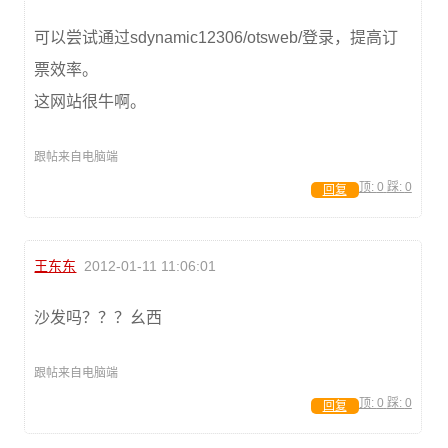
可以尝试通过sdynamic12306/otsweb/登录，提高订
票效率。
这网站很牛啊。
跟帖来自电脑端
顶:
0
踩:
0
回复
王东东
2012-01-11 11:06:01
沙发吗？？？幺西
跟帖来自电脑端
顶:
0
踩:
0
回复