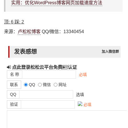
实用：优化WordPress博客网页加载速度方法
顶:
6
踩:
2
来源：
卢松松博客
QQ/微信：13340454
发表感想
加入微信群
点此登录松松云平台免费
认证
名 称
必填
联系
QQ
微信
网址
QQ
选填
验证
必填