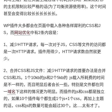
的主机限制比较严格的话(为了均衡资源使用率)，这个时间
甚至会变得比较长长长长长长。
WP插件大多都会在页面中载入各种各样犀利的CSS和J
S，而
网站优化
中有2条内容是：
1、减少HTTP请求，每一次对于JS，CSS等文件的访问都
是一次HTTP请求。插件用得少，HTTP请求数自然就更
少。
2、合并CSS和JS文件：减少HTTP请求的首要办法是合并
CSS和JS。1个10kb的js和2个5kb的 js载入所耗费的时间
是不一样的，而且明显后者会长一些。特别是文件都在同
一
域名
下这样的情况更为明显。而插件的js和css都是独立
的，如果10个插件每个都生成1个js+1个css，再加上主题
的话，css和js的数量可能会超过30个。这….太有才了。