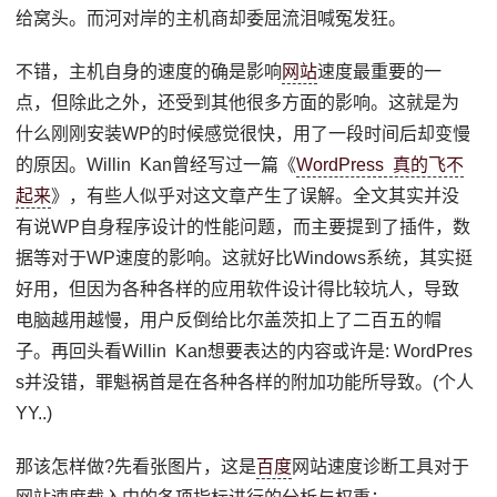
给窝头。而河对岸的主机商却委屈流泪喊冤发狂。
不错，主机自身的速度的确是影响
网站
速度最重要的一
点，但除此之外，还受到其他很多方面的影响。这就是为
什么刚刚安装WP的时候感觉很快，用了一段时间后却变慢
的原因。Willin Kan曾经写过一篇《
WordPress 真的飞不
起来
》，有些人似乎对这文章产生了误解。全文其实并没
有说WP自身程序设计的性能问题，而主要提到了插件，数
据等对于WP速度的影响。这就好比Windows系统，其实挺
好用，但因为各种各样的应用软件设计得比较坑人，导致
电脑越用越慢，用户反倒给比尔盖茨扣上了二百五的帽
子。再回头看Willin Kan想要表达的内容或许是: WordPres
s并没错，罪魁祸首是在各种各样的附加功能所导致。(个人
YY..)
那该怎样做?先看张图片，这是
百度
网站速度诊断工具对于