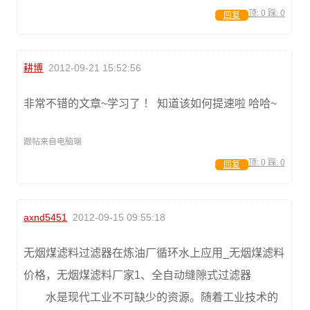
顶:
0
踩:
0
回复
耕博
2012-09-21 15:52:56
非常不错的文章~学习了 ！ 知道该如何提速啦 哈哈~
跟帖来自电脑端
顶:
0
踩:
0
回复
axnd5451
2012-09-15 09:55:18
无烟煤滤料过滤器在炼油厂循环水上应用_无烟煤滤料
价格，无烟煤滤料厂家1、全自动缝隙式过滤器
水是现代工业不可缺少的资源。随着工业技术的