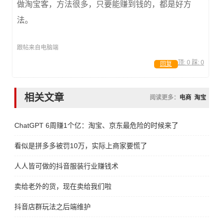
做淘宝客，方法很多，只要能赚到钱的，都是好方
法。
跟帖来自电脑端
顶:
0
踩:
0
回复
相关文章
阅读更多：
电商
淘宝
ChatGPT 6周赚1个亿：淘宝、京东最危险的时候来了
看似是拼多多被罚10万，实际上商家要慌了
人人皆可做的抖音服装行业赚钱术
卖给老外的货，现在卖给我们啦
抖音店群玩法之后端维护