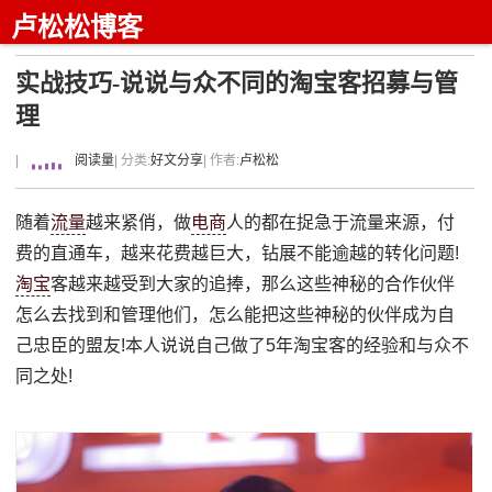
卢松松博客
实战技巧-说说与众不同的淘宝客招募与管
理
|
阅读量
| 分类:
好文分享
| 作者:
卢松松
随着
流量
越来紧俏，做
电商
人的都在捉急于流量来源，付
费的直通车，越来花费越巨大，钻展不能逾越的转化问题!
淘宝
客越来越受到大家的追捧，那么这些神秘的合作伙伴
怎么去找到和管理他们，怎么能把这些神秘的伙伴成为自
己忠臣的盟友!本人说说自己做了5年淘宝客的经验和与众不
同之处!