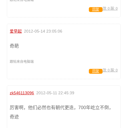
跟帖来自电脑端
顶:
0
踩:
0
回复
爱早起
2012-05-14 23:05:06
奇葩
跟帖来自电脑端
顶:
0
踩:
0
回复
zk546113096
2012-05-11 22:45:39
厉害啊，他们必然也有朝代更迭，700年屹立不倒，
奇迹