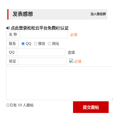
发表感想
加入微信群
点此登录松松云平台免费
认证
名 称
必填
联系
QQ
微信
网址
QQ
选填
验证
必填
10
◎已有
人跟帖