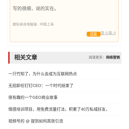
写的很细，说的实在。
跟帖来自电脑端 · 中国上海
顶:
0
踩:
0
回复
相关文章
阅读更多：
网络营销
一只竹知了，为什么会成为互联网热点
无招卸任钉钉CEO：一个时代结束了
很有趣的一个GEO商业故事
情感培训项目，用免费流量打法，积累了40万私域好友，变现了300
视频号的 @ 提到如何高效引流