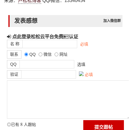
来源：
卢松松博客
QQ/微信：13340454
发表感想
加入微信群
点此登录松松云平台免费
认证
名 称
必填
联系
QQ
微信
网址
QQ
选填
验证
必填
8
◎已有
人跟帖