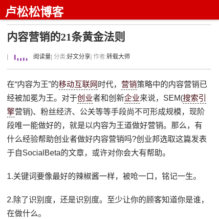
卢松松博客
内容营销的21条黄金法则
|
阅读量
| 分类:
好文分享
| 作者:
转载大师
在“内容为王”的
移动互联网
时代，
营销
策略中的内容营销已
经被加冕为王。对于
创业
者和创新
企业
来说，SEM(
搜索引
擎
营销)、粉丝经济、公关等等手段尚不可形成规模，现阶
段唯一能做好的，就是以内容为王道做好营销。那么，有
什么经验帮助创业者做好内容营销吗?创业邦选取这篇发表
于自SocialBeta的文章，或许对你会大有帮助。
1.关键词要像最好的辣椒酱一样，被呛一口，铭记一生。
2.除了识别度，还是识别度。至少让你的顾客知道你是谁，
在做什么。