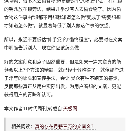
满食物，很多人去偷食物;但是给这个冰箱上个锁，在把锁
的钥匙放在锁旁边，结果几乎没有人去偷食物了。因为偷
食物这件事由“想都不用想就知道怎么做”变成了“需要想想
才知道怎么做”，就显着降低了别人做这件事的欲望。
所以，永远不要低估“伸手党”的“懒惰程度”，必要时在文案
中明确告诉别人：现在你应该怎么做
好的文案创意和点子固然重要，但是如果一篇文章真的能
领会以上7个方法的精髓，就已经十分难得了，就像那些过
于浮夸的噱头和宣传手法，会让 受众有种不踏实的感觉，
反而那些真正从用户实际出发，为用户着想的文案，更能
获得用户的青睐和认可。
本文作者:IT时代周刊;转载自:
天极网
相关阅读：
真的存在月薪三万的文案么？