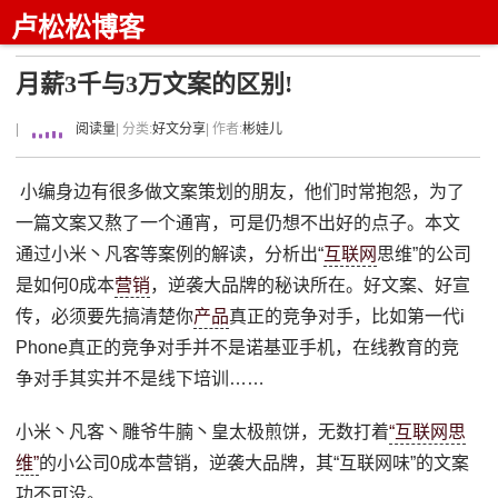
卢松松博客
月薪3千与3万文案的区别!
|
阅读量
| 分类:
好文分享
| 作者:
彬娃儿
小编身边有很多做文案策划的朋友，他们时常抱怨，为了
一篇文案又熬了一个通宵，可是仍想不出好的点子。本文
通过小米丶凡客等案例的解读，分析出“
互联网
思维”的公司
是如何0成本
营销
，逆袭大品牌的秘诀所在。好文案、好宣
传，必须要先搞清楚你
产品
真正的竞争对手，比如第一代i
Phone真正的竞争对手并不是诺基亚手机，在线教育的竞
争对手其实并不是线下培训……
小米丶凡客丶雕爷牛腩丶皇太极煎饼，无数打着
“互联网思
维”
的小公司0成本营销，逆袭大品牌，其“互联网味”的文案
功不可没。