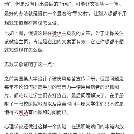
动”，但是没有付出最后的“行动”，可能让文案功亏一篑。
最好的办法就是提供一个显着的“导火索”，让别人想都不用
想就知道现在应该怎么做。
比如上图，假设这是在
微信
主页发的文章，为了让你关注
该微信主页，肯定是右边的文案更有效—它让你想都不想
就知道现在怎么做。
无数现象证明了这一点：
之前美国某大学设计了破伤风疫苗宣传手册，但是问题是
每年不论如何提高手册的警示力—使用患病者的恐怖图
片，都难以让学生们去打疫苗。最后问题解决了，在手册
附了一张校医院地图以及疫苗时间—原来学生们只不过是
懒得去
网站
查地图和时间而已。
心理学家还做过这样一个实验—在透明玻璃门的冰箱内放