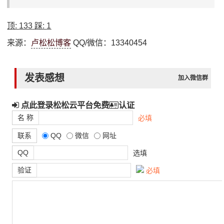
顶:
133
踩:
1
来源：
卢松松博客
QQ/微信：13340454
发表感想
加入微信群
点此登录松松云平台免费
认证
名 称
必填
联系
QQ
微信
网址
QQ
选填
验证
必填