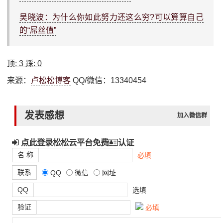
吴晓波：为什么你如此努力还这么穷?可以算算自己
的“屌丝值”
顶:
3
踩:
0
来源：
卢松松博客
QQ/微信：13340454
发表感想
加入微信群
点此登录松松云平台免费
认证
名 称
必填
联系
QQ
微信
网址
QQ
选填
验证
必填