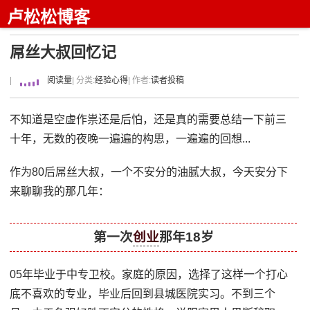
卢松松博客
屌丝大叔回忆记
|
阅读量
| 分类:
经验心得
| 作者:
读者投稿
不知道是空虚作祟还是后怕，还是真的需要总结一下前三
十年，无数的夜晚一遍遍的构思，一遍遍的回想...
作为80后屌丝大叔，一个不安分的油腻大叔，今天安分下
来聊聊我的那几年：
第一次
创业
那年18岁
05年毕业于中专卫校。家庭的原因，选择了这样一个打心
底不喜欢的专业，毕业后回到县城医院实习。不到三个