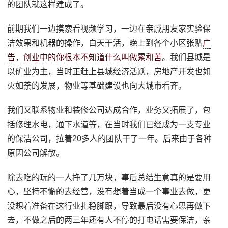
的团队就这样建成了。
前期我们一边摸索看视频学习，一边在亲戚朋友家实验保
洁效果和机器的操作，白天干活，晚上到各个小区张贴
广
告
，
创业中的你根本不知道什么叫做累和苦
。我们县城是
以矿业为主，当时正赶上县城经济活跃，房地产开发也如
火如荼的发展，物业等基础建设也向大城市看齐。
我们又联系物业和装修公司达成合作，业务又拓展了，包
括修理水电，通下水道等，在当时我们已经成为一支专业
的保洁公司，拉着20多人的团队干了一年。后来由于各种
原因公司解散。
除去吃的玩的一人挣了几万块，事后总结生意真的是要用
心，坚持不懈的去经营，没有想着当成一个事业去做，更
没想着准备在这行业扎稳脚跟，导致最后没有心思再做下
去，不做之后的两三年还有人不停的打电话需要保洁，亲