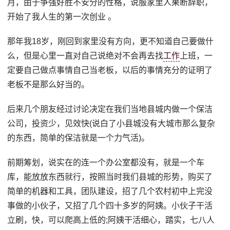
月，由于争强好胜不安分的性格，说服家里人果断辞职，
开始了我人生的第一次创业 。
那年我18岁，刚回到家里没有方向，更不知道自己要做什
么，但是心里一直对自己说绝对不会再去找
工作
上班，一
定要自己做点事情自己当老板，以后的事情充分的证明了
老板不是那么好当的。
后来几个朋友经过讨论决定在我们当地县城内做一个保洁
公司，投资少，见效快(说白了小县城没有大城市那么复杂
的东西，简单的保洁就是一个力气活)。
前期筹划，说实在的连一个办公室都没有，就是一个车
库，能放放东西就行，按照当时我们县城的形势，购买了
简单的机器和工具，团队建设，招了几个农村初中上完没
事做的小伙子，又招了几个四十多岁的阿姨。小伙子干活
立刷，快，可以爬高上低的;阿姨干活细心，踏实，七八人