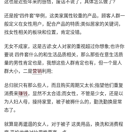
这也是近些年来的感悟，废话不说了，具体怎么做了?
还是按“四件套”举例，这类家属性较重的产品，顾客人群一
般定义在女性用户，配合产品的特质;类似居家的关键词，
找女性相关的板块和位置，肯定没错。
无女不成家，这是古谚;女人对家的重视超过你想象;也许你
要说 四件套什么的和生活品质相关，那么那些在意生活质
量的男性肯定也是，我想这些人群肯定也有，但一个是人
群大小，二是
营销
利用;
总归就只有那么些人，而且购买周期又太长;指望他们重复
消费来
赚钱
，显然不太合适;而女性，不管是少女，还是以
为人妇人母，操持家里，被子被褥什么的，勤洗勤换是常
态了。
就算是再邋遢的女人，对于被子 这类用品，换洗和消费程