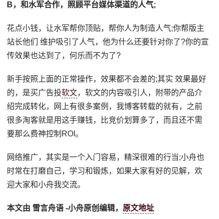
B，和水军合作，照顾平台媒体渠道的人气;
花点小钱，让水军帮你顶贴，帮你人为制造人气;你帮版主
站长他们 维护吸引了人气，他为什么还要针对你了?你的宣
传效果也达到了，何乐而不为了?
新手按照上面的正常操作，效果都不会差的;其实 效果最好
的，是买广告投
软文
，软文的内容吸引人，附带的产品介
绍完成转化，网上有很多案例，我博客转载的就有，之前
很多淘客就是用这手赚钱，比竞价划算多了，而且还不需
要那么费神控制ROI。
网络推广，其实是一个入门容易，精深很难的行当;小舟也
时常在打磨自己，学习和锻炼，如果大家有好的见解，欢
迎大家和小舟我交流。
本文由 雪言舟语 -小舟原创编辑，
原文地址