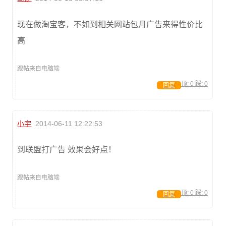
现在做淘宝客，不如到相关网站包月广告来得性价比
高
跟帖来自电脑端
顶:
0
踩:
0
回复
小宇
2014-06-11 12:22:53
到联盟打广告 效果会好点！
跟帖来自电脑端
顶:
0
踩:
0
回复