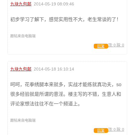
九块九包邮
2014-05-19 08:09:46
初步学习了解下，感觉实用性不大，老生常谈的了！
跟帖来自电脑端
顶:
0
踩:
0
回复
九块九包邮
2014-05-18 16:10:14
呵呵，花拳绣腿本来就多，实战才能练就真功夫，so
很多经验就是所谓的意淫。楼主写的不错，生意人和
评论家想法往往不在一个频道上。
跟帖来自电脑端
顶:
0
踩:
0
回复