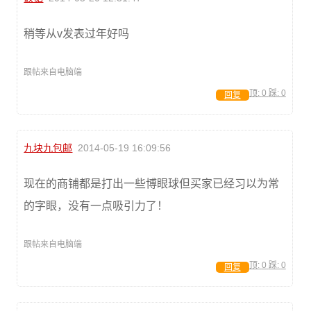
稍等从v发表过年好吗
跟帖来自电脑端
顶:
0
踩:
0
回复
九块九包邮
2014-05-19 16:09:56
现在的商铺都是打出一些博眼球但买家已经习以为常
的字眼，没有一点吸引力了！
跟帖来自电脑端
顶:
0
踩:
0
回复