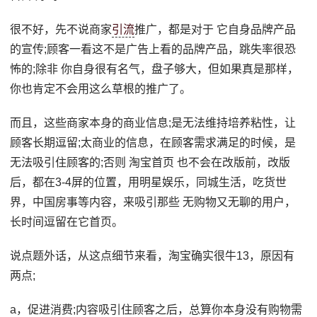
很不好，先不说商家
引流
推广，都是对于 它自身品牌产品
的宣传;顾客一看这不是广告上看的品牌产品，跳失率很恐
怖的;除非 你自身很有名气，盘子够大，但如果真是那样，
你也肯定不会用这么草根的推广了。
而且，这些商家本身的商业信息;是无法维持培养粘性，让
顾客长期逗留;太商业的信息，在顾客需求满足的时候，是
无法吸引住顾客的;否则 淘宝首页 也不会在改版前，改版
后，都在3-4屏的位置，用明星娱乐，同城生活，吃货世
界，中国房事等内容，来吸引那些 无购物又无聊的用户，
长时间逗留在它首页。
说点题外话，从这点细节来看，淘宝确实很牛13，原因有
两点;
a，促进消费;内容吸引住顾客之后，总算你本身没有购物需