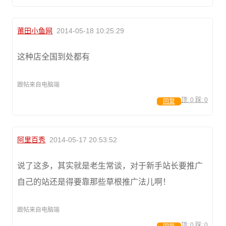
莆田小鱼网
2014-05-18 10:25:29
这种店全国到处都有
跟帖来自电脑端
顶:
0
踩:
0
回复
阿里百秀
2014-05-17 20:53:52
说了这多，其实就是老生常谈，对于新手站长要推广
自己的站还是得要靠那些草根推广法儿啊！
跟帖来自电脑端
顶:
0
踩:
0