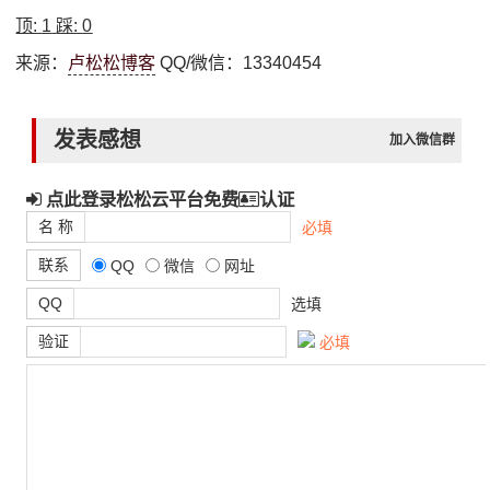
顶:
1
踩:
0
来源：
卢松松博客
QQ/微信：13340454
发表感想
加入微信群
点此登录松松云平台免费
认证
名 称
必填
联系
QQ
微信
网址
QQ
选填
验证
必填