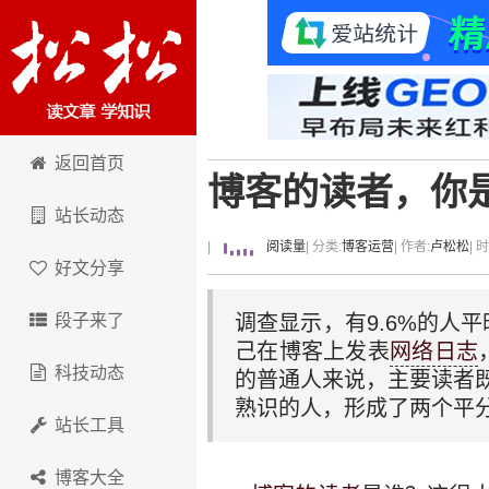
卢松松博客
返回首页
博客的读者，你
站长动态
|
阅读量
| 分类:
博客运营
| 作者:
卢松松
| 
好文分享
段子来了
调查显示，有9.6%的人平
己在博客上发表
网络日志
科技动态
的普通人来说，主要读者既有
熟识的人，形成了两个平
站长工具
博客大全