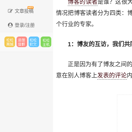
博客的读者
是谁？这很
文章投稿
情况把博客读者分为四类：
个行业的专家。
登录/注册
1：博友的互访，我们共同
松松
进微
松松
松松
正是因为有了博友之间
意在别人博客上
发表的评论
云市
信群
软文
云主
场
机