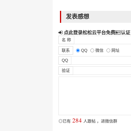
发表感想
点此登录松松云平台免费
认证
名 称
联系
QQ
微信
网址
QQ
验证
284
◎已有
人跟帖
，
进微信群