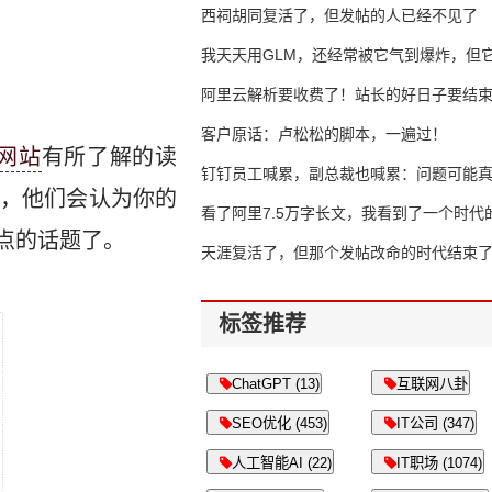
西祠胡同复活了，但发帖的人已经不见了
我天天用GLM，还经常被它气到爆炸，但它
16万亿
阿里云解析要收费了！站长的好日子要结
客户原话：卢松松的脚本，一遍过！
网站
有所了解的读
钉钉员工喊累，副总裁也喊累：问题可能
，他们会认为你的
了
看了阿里7.5万字长文，我看到了一个时代
点的话题了。
天涯复活了，但那个发帖改命的时代结束
标签推荐
ChatGPT (13)
互联网八卦
SEO优化 (453)
IT公司 (347)
人工智能AI (22)
IT职场 (1074)