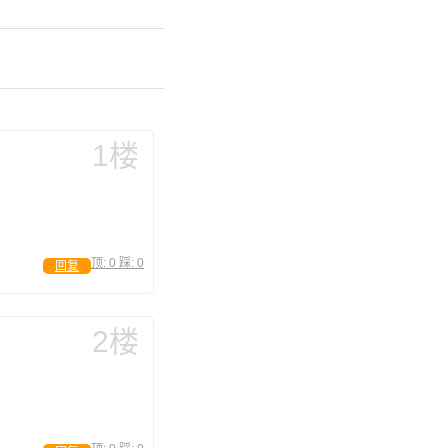
1楼
顶:
0
踩:
0
回复
2楼