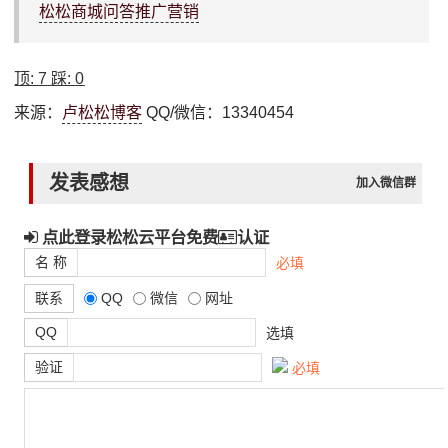
松松商城问答推广营销
顶:
7
踩:
0
来源：
卢松松博客
QQ/微信：13340454
发表感想
加入微信群
点此登录松松云平台免费
认证
名 称
必填
联系
QQ
微信
网址
QQ
选填
验证
必填