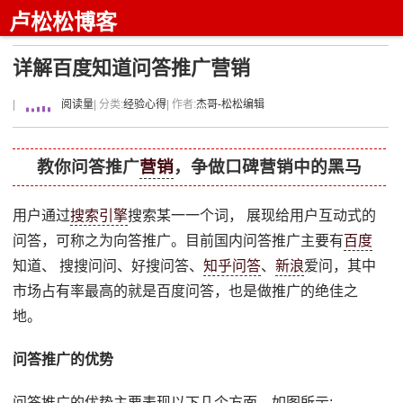
卢松松博客
详解百度知道问答推广营销
|
阅读量
| 分类:
经验心得
| 作者:
杰哥-松松编辑
教你问答推广
营销
，争做口碑营销中的黑马
用户通过
搜索引擎
搜索某一一个词， 展现给用户互动式的
问答，可称之为向答推广。目前国内问答推广主要有
百度
知道、 搜搜问问、好搜问答、
知乎问答
、
新浪
爱问，其中
市场占有率最高的就是百度问答，也是做推广的绝佳之
地。
问答推广的优势
问答推广的优势主要表现以下几个方面，如图所示: