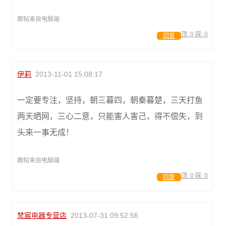
跟帖来自电脑端
顶:
0
踩:
0
回复
伊莉
2013-11-01 15:08:17
一定要专注，坚持，朝三暮四，朝秦暮楚，三天打鱼
两天晒网，三心二意，只能害人害己，得不偿失，到
头来一事无成！
跟帖来自电脑端
顶:
0
踩:
0
回复
梵宸电器专营店
2013-07-31 09:52:56