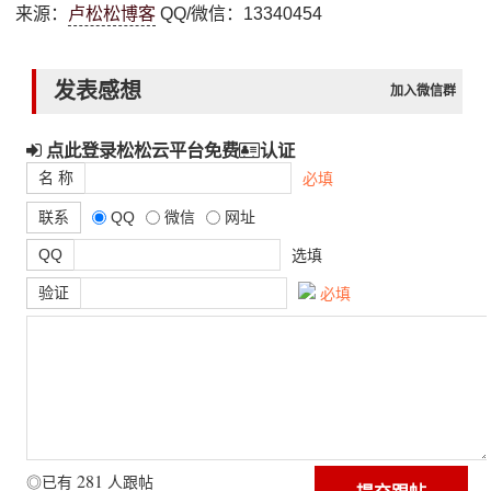
来源：
卢松松博客
QQ/微信：13340454
发表感想
加入微信群
点此登录松松云平台免费
认证
名 称
必填
联系
QQ
微信
网址
QQ
选填
验证
必填
281
◎已有
人跟帖