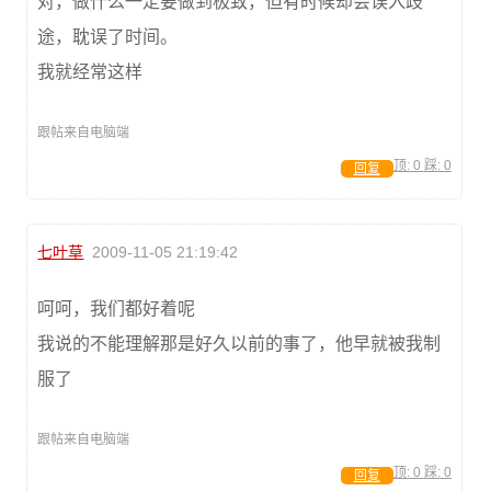
对，做什么一定要做到极致，但有时候却会误入歧
途，耽误了时间。
我就经常这样
跟帖来自电脑端
顶:
0
踩:
0
回复
七叶草
2009-11-05 21:19:42
呵呵，我们都好着呢
我说的不能理解那是好久以前的事了，他早就被我制
服了
跟帖来自电脑端
顶:
0
踩:
0
回复