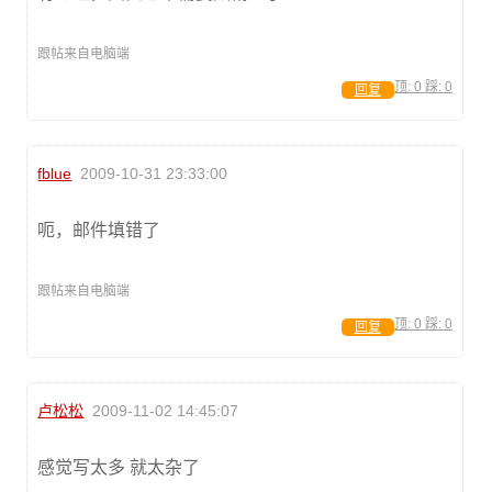
跟帖来自电脑端
顶:
0
踩:
0
回复
fblue
2009-10-31 23:33:00
呃，邮件填错了
跟帖来自电脑端
顶:
0
踩:
0
回复
卢松松
2009-11-02 14:45:07
感觉写太多 就太杂了