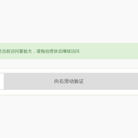
or:
站当前访问量较大，请拖动滑块后继续访问
向右滑动验证