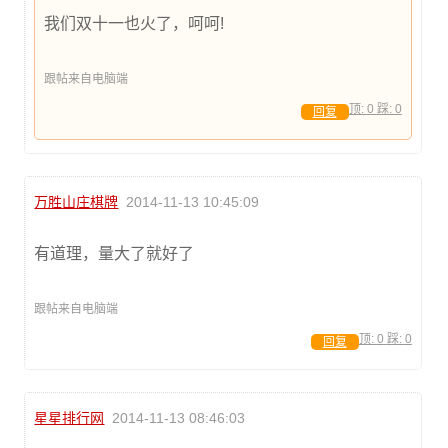
我们双十一也火了，呵呵!
跟帖来自电脑端
顶:
0
踩:
0
回复
万胜山庄棋牌
2014-11-13 10:45:09
有道理，量大了就好了
跟帖来自电脑端
顶:
0
踩:
0
回复
星星排行网
2014-11-13 08:46:03