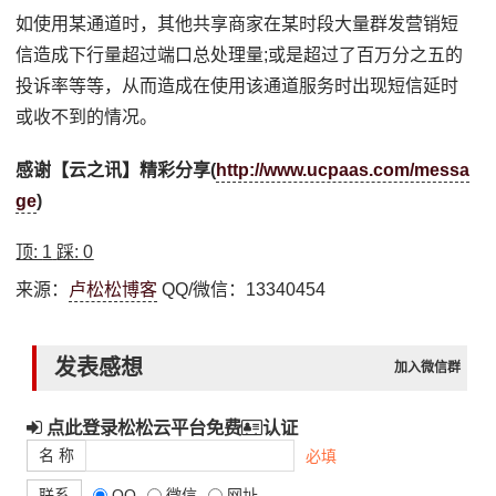
如使用某通道时，其他共享商家在某时段大量群发营销短
信造成下行量超过端口总处理量;或是超过了百万分之五的
投诉率等等，从而造成在使用该通道服务时出现短信延时
或收不到的情况。
感谢【云之讯】精彩分享(
http://www.ucpaas.com/messa
ge
)
顶:
1
踩:
0
来源：
卢松松博客
QQ/微信：13340454
发表感想
加入微信群
点此登录松松云平台免费
认证
名 称
必填
联系
QQ
微信
网址