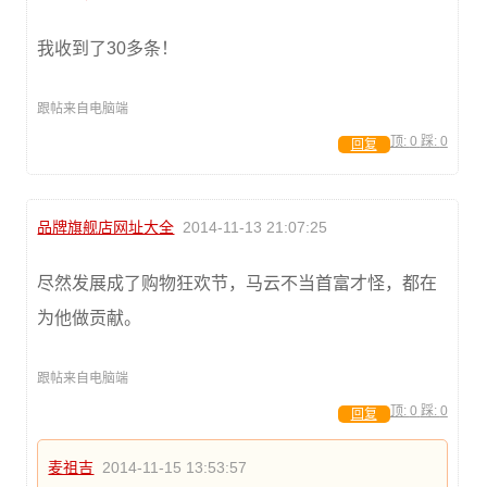
我收到了30多条！
跟帖来自电脑端
顶:
0
踩:
0
回复
品牌旗舰店网址大全
2014-11-13 21:07:25
尽然发展成了购物狂欢节，马云不当首富才怪，都在
为他做贡献。
跟帖来自电脑端
顶:
0
踩:
0
回复
麦祖吉
2014-11-15 13:53:57