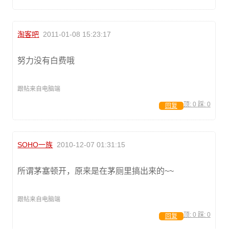
淘客吧
2011-01-08 15:23:17
努力没有白费哦
跟帖来自电脑端
顶:
0
踩:
0
回复
SOHO一族
2010-12-07 01:31:15
所谓茅塞顿开，原来是在茅厕里搞出来的~~
跟帖来自电脑端
顶:
0
踩:
0
回复