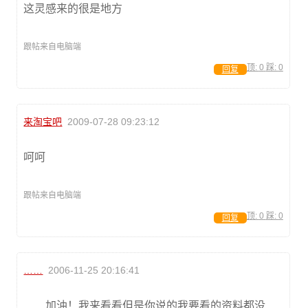
这灵感来的很是地方
跟帖来自电脑端
顶:
0
踩:
0
回复
来淘宝吧
2009-07-28 09:23:12
呵呵
跟帖来自电脑端
顶:
0
踩:
0
回复
……
2006-11-25 20:16:41
加油！我来看看但是你说的我要看的资料都没