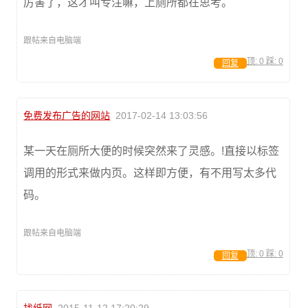
厉害了，这才叫专注嘛，上厕所都在思考。
跟帖来自电脑端
顶:
0
踩:
0
回复
免费发布广告的网站
2017-02-14 13:03:56
某一天在厕所大便的时候突然来了灵感。!直接以标签
调用的形式来做内页。这样即方便，有不用写太多代
码。
跟帖来自电脑端
顶:
0
踩:
0
回复