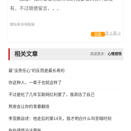
有，不过顺便留言，，，
跟帖来自电脑端
顶:
0
踩:
0
回复
相关文章
阅读更多：
心情感悟
最“没责任心”的反而是最长寿的
你这种人，一辈子也就这样了
不过是吃了几年互联网红利罢了，我高估了自己
熬夜会让你的青春翻倍
李亚鹏自述：他走后的第14天，我才明白什么叫至暗时刻
有些感情没法算账