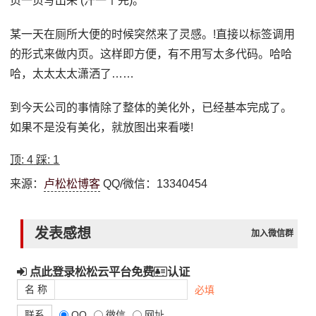
页一页写出来 (汗一个先)。
某一天在厕所大便的时候突然来了灵感。!直接以标签调用
的形式来做内页。这样即方便，有不用写太多代码。哈哈
哈，太太太太潇洒了……
到今天公司的事情除了整体的美化外，已经基本完成了。
如果不是没有美化，就放图出来看喽!
顶:
4
踩:
1
来源：
卢松松博客
QQ/微信：13340454
发表感想
加入微信群
点此登录松松云平台免费
认证
名 称
必填
联系
QQ
微信
网址