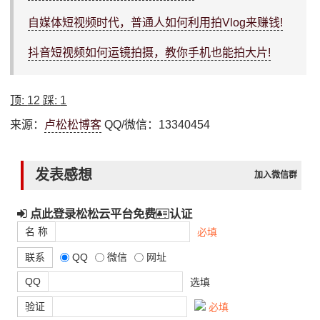
自媒体短视频时代，普通人如何利用拍Vlog来赚钱!
抖音短视频如何运镜拍摄，教你手机也能拍大片!
顶:
12
踩:
1
来源：
卢松松博客
QQ/微信：13340454
发表感想
加入微信群
点此登录松松云平台免费
认证
名 称
必填
联系
QQ
微信
网址
QQ
选填
验证
必填