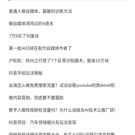
普通人做自媒体，最狠的训练方法
做自媒体须闯过的4道关
7万9买了句废话
第一批AI已经在取代自媒体作者了
卢松松：杭州之行悟了7个反常识拍摄术，能省10万块
抖音手绘玩法揭秘
出海怎么做免费搜索流量？试试谷歌youtube的类tiktok短视频平台sho
做内容营销，到底要不要露脸
数字人做短视频有流量吗？为什么说结合AI技术让推广获客转化更
抖音项目：汽车领域细分及玩法变现
视频号超详细运用攻略大全，新手从0到1运营引流变现教程