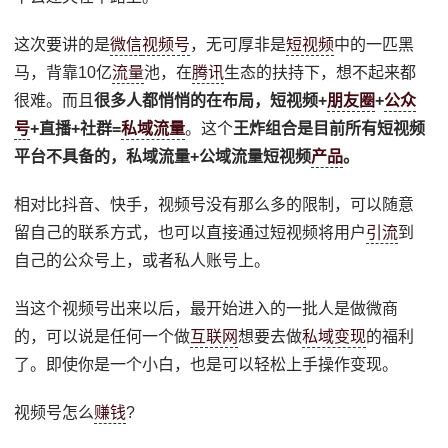
这次要讲的是
微信
视频号
，无可厚非是
短视频
中的一匹黑
马，背靠10亿
流量
池，在
腾讯
生态的扶持下，想不起来都
很难。而且
很多人都悄悄的在布局，短视频+
朋友圈
+
公众
号
+直播+社群=
私域流量
。这个
王炸组合是目前所有
短视频
平台不具备的，私域流量+公域流量短视频
产品
。
相对比抖音、快手，视频号没有那么多的限制，可以随意
留自己的联系方式，也可以直接通过短视频将用户
引流
到
自己的公众号上，或者私人账号上。
当这个视频号出来以后，最开始进入的一批人是做微商
的，可以说是任何一个做
互联网
想要去做
私域变现
的福利
了。即使你是一个小白，也是可以轻松上手操作变现。
视频号怎么
赚钱
?