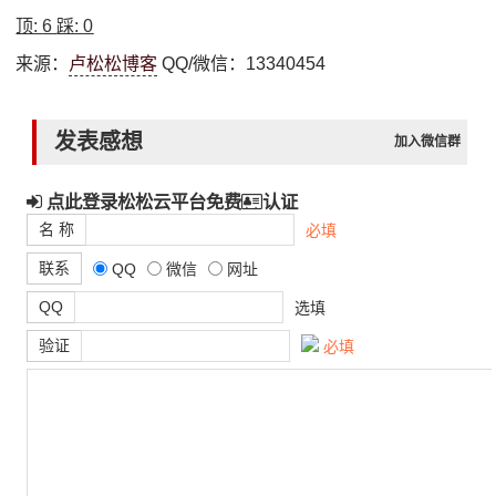
顶:
6
踩:
0
来源：
卢松松博客
QQ/微信：13340454
发表感想
加入微信群
点此登录松松云平台免费
认证
名 称
必填
联系
QQ
微信
网址
QQ
选填
验证
必填