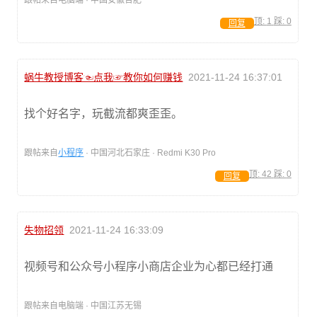
顶:
1
踩:
0
回复
蜗牛教授博客☜点我☞教你如何赚钱
2021-11-24 16:37:01
找个好名字，玩截流都爽歪歪。
跟帖来自
小程序
· 中国河北石家庄 · Redmi K30 Pro
顶:
42
踩:
0
回复
失物招领
2021-11-24 16:33:09
视频号和公众号小程序小商店企业为心都已经打通
跟帖来自电脑端 · 中国江苏无锡