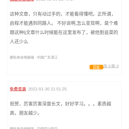
这种文章，只有动过手的，才能看得懂吧。正所谓，
启程才能遇到同路人。 不好说啊,怎么变现啊，是个难
题这种lj文章什么时候能在这里发布了，被他割韭菜的
人还少么
跟帖来自电脑端 · 中国广东湛江
顶:
0
踩:
0
回复
免费资源
2022-01-30 21:51:25
祝贺，厉害厉害深度长文，好好学习。。。素质越
高，朋友越少。
跟帖来自电脑端 · 中国四川巴中