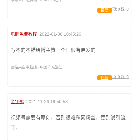
顶:
0
踩:
0
回复
电脑免费教程
2022-01-30 10:45:26
写不的不错给博主赞一个！很有启发的
跟帖来自电脑端 · 中国广东湛江
顶:
0
踩:
0
回复
金钥匙
2021-11-26 19:50:58
视频号需要有原创，否则很难积累粉丝，更别说引流
了。