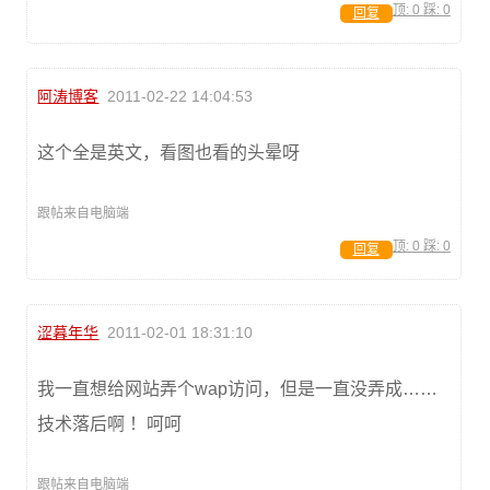
顶:
0
踩:
0
回复
阿涛博客
2011-02-22 14:04:53
这个全是英文，看图也看的头晕呀
跟帖来自电脑端
顶:
0
踩:
0
回复
涩暮年华
2011-02-01 18:31:10
我一直想给网站弄个wap访问，但是一直没弄成……
技术落后啊 ！呵呵
跟帖来自电脑端