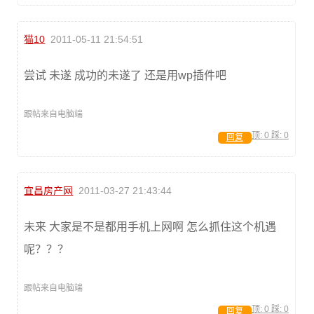
猫10
2011-05-11 21:54:51
尝试 未遂 成功的未遂了 还是用wp插件吧
跟帖来自电脑端
顶:
0
踩:
0
回复
宜昌房产网
2011-03-27 21:43:44
未来 大家是不是都用手机上网啊 怎么抓住这个机遇
呢？？？
跟帖来自电脑端
顶:
0
踩:
0
回复