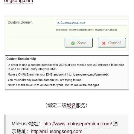
ongsong.com
（绑定二级
域名
服务）
MoFuse地址：
http://www.mofusepremium.com/
演
示地址：
http://m.lusongsong.com