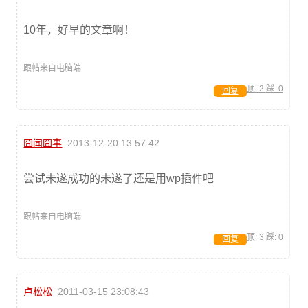
10年，好早的文章啊！
跟帖来自电脑端
顶:
2
踩:
0
回复
囧闻囧事
2013-12-20 13:57:42
尝试未遂成功的未遂了还是用wp插件吧
跟帖来自电脑端
顶:
3
踩:
0
回复
卢松松
2011-03-15 23:08:43