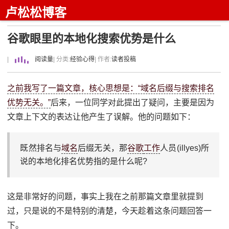
卢松松博客
谷歌眼里的本地化搜索优势是什么
|
阅读量
| 分类:
经验心得
| 作者:
读者投稿
之前我写了一篇文章，核心思想是：“域名后缀与搜索排名
优势无关。”
后来，一位同学对此提出了疑问，主要是因为
文章上下文的表达让他产生了误解。他的问题如下：
既然排名与
域名
后缀无关，那
谷歌
工作
人员(illyes)所
说的本地化排名优势指的是什么呢?
这是非常好的问题，事实上我在之前那篇文章里就提到
过，只是说的不是特别的清楚，今天趁着这条问题回答一
下。