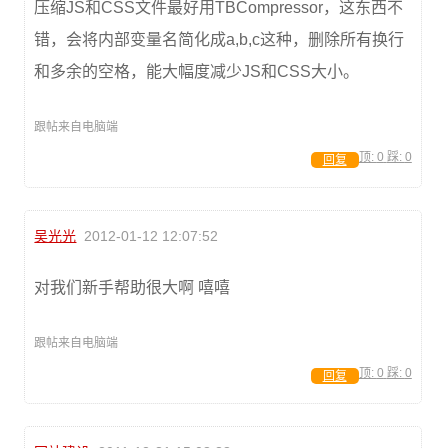
压缩JS和CSS文件最好用TBCompressor，这东西不
错，会将内部变量名简化成a,b,c这种，删除所有换行
和多余的空格，能大幅度减少JS和CSS大小。
跟帖来自电脑端
顶:
0
踩:
0
回复
吴光光
2012-01-12 12:07:52
对我们新手帮助很大啊 嘻嘻
跟帖来自电脑端
顶:
0
踩:
0
回复