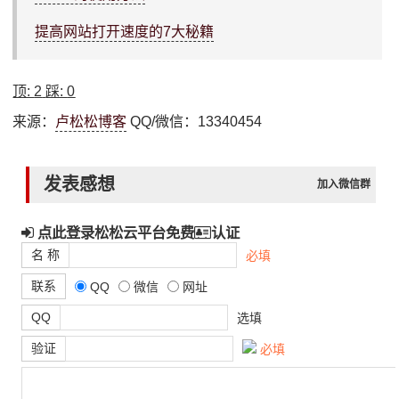
提高网站打开速度的7大秘籍
顶:
2
踩:
0
来源：
卢松松博客
QQ/微信：13340454
发表感想
加入微信群
点此登录松松云平台免费
认证
名 称
必填
联系
QQ
微信
网址
QQ
选填
验证
必填