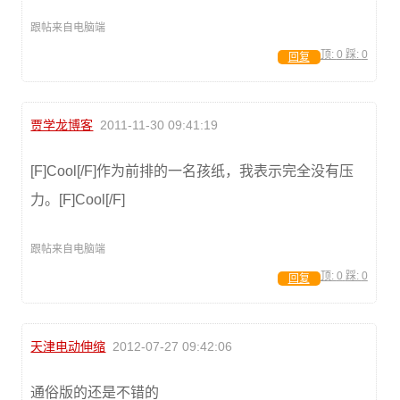
跟帖来自电脑端
顶:
0
踩:
0
回复
贾学龙博客
2011-11-30 09:41:19
[F]Cool[/F]作为前排的一名孩纸，我表示完全没有压
力。[F]Cool[/F]
跟帖来自电脑端
顶:
0
踩:
0
回复
天津电动伸缩
2012-07-27 09:42:06
通俗版的还是不错的