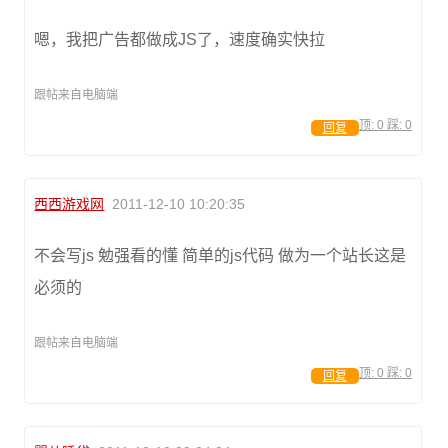
嗯，我把广告都做成JS了，速度确实快拉
跟帖来自电脑端
顶:
0
踩:
0
回复
西西游戏网
2011-12-10 10:20:35
不会写js 勉强看的懂 简单的js代码 做为一个站长这是
必须的
跟帖来自电脑端
顶:
0
踩:
0
回复