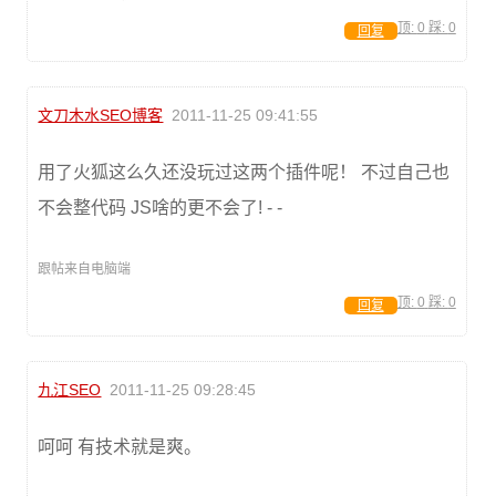
顶:
0
踩:
0
回复
文刀木水SEO博客
2011-11-25 09:41:55
用了火狐这么久还没玩过这两个插件呢！ 不过自己也
不会整代码 JS啥的更不会了! - -
跟帖来自电脑端
顶:
0
踩:
0
回复
九江SEO
2011-11-25 09:28:45
呵呵 有技术就是爽。