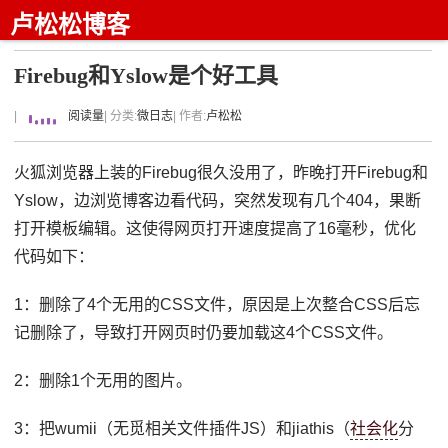
卢松松博客
Firebug和Yslow是个好工具
|
阅读量
| 分类:
微日志
| 作者:
卢松松
火狐浏览器上装的Firebug很久没用了，昨晚打开Firebug和
Yslow，边浏览博客边看代码，突然发现有几个404，果断
打开模板编辑。这使得网页打开速度提高了16毫秒，优化
代码如下：
1：删除了4个无用的CSS文件，原因是上次整合CSS后忘
记删除了，导致打开网页时仍要加载这4个CSS文件。
2：删除1个无用的图片。
3：把wumii（无觅相关文件插件JS）和jiathis（
社会化
分