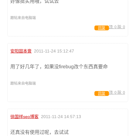
好像挺实用哦，试试去
跟帖来自电脑端
顶:
0
踩:
0
回复
安阳固本膏
2011-11-24 15:12:47
用了好几年了，如果没firebug改个东西真要命
跟帖来自电脑端
顶:
0
踩:
0
回复
徐国祥seo博客
2011-11-24 14:57:13
还真没有使用过呢，去试试