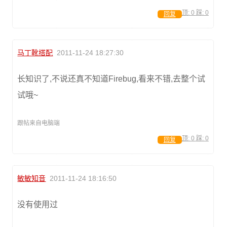
顶:
0
踩:
0
回复
马丁靴搭配
2011-11-24 18:27:30
长知识了,不说还真不知道Firebug,看来不错,去整个试
试哦~
跟帖来自电脑端
顶:
0
踩:
0
回复
敏敏知音
2011-11-24 18:16:50
没有使用过