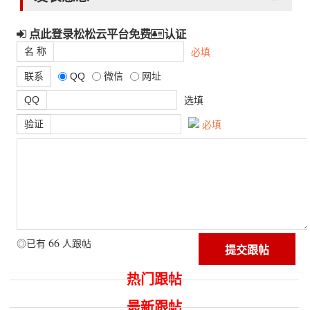
点此登录松松云平台免费
认证
名 称
必填
联系
QQ
微信
网址
QQ
选填
验证
必填
66
◎已有
人跟帖
热门跟帖
最新跟帖