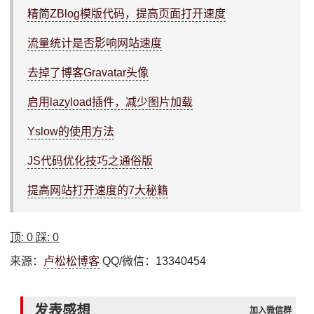
精简ZBlog模版代码，提高页面打开速度
流量统计是否影响网站速度
去掉了博客Gravatar头像
启用lazyload插件，减少图片加载
Yslow的使用方法
JS代码优化技巧之通俗版
提高网站打开速度的7大秘籍
顶:
0
踩:
0
来源：
卢松松博客
QQ/微信：13340454
发表感想
加入微信群