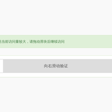
or:
站当前访问量较大，请拖动滑块后继续访问
向右滑动验证