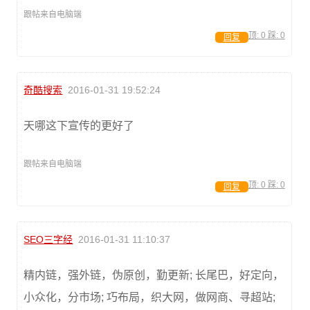
跟帖来自电脑端
顶:
0
踩:
0
回复
奇酷搜索
2016-01-31 19:52:24
天哪这下宣传的更好了
跟帖来自电脑端
顶:
0
踩:
0
回复
SEO三字经
2016-01-31 11:10:37
精内链，强外链，伪原创，勤更新; 长尾巴，好定向，
小众化，分市场; 巧布局，织大网，做网商、寻超站;