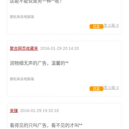
这能不能说是另一种**呢？
跟帖来自电脑端
顶:
0
踩:
0
回复
聚合网页收藏夹
2016-01-29 20:14:20
润物细无声的广告，温馨的**
跟帖来自电脑端
顶:
0
踩:
0
回复
来赚
2016-01-29 19:33:18
看得见的只叫广告，看不见的才叫**