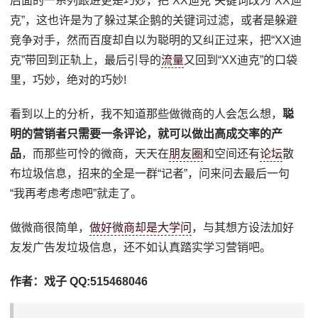
后面的一系列跟进更是巧妙，把“XX迪克”关键词改为“XX迪
克”，这也许是为了躲过某企鹅的关键词过滤，或者是躲避
竞争对手，然而百度却自以为聪明的又纠正过来，把“XX迪
克”带回到正轨上，最后引导的
流量
又回到“XX迪克”的口袋
里，巧妙，绝对的巧妙!
看到以上的分析，我不知道那些做微商的人会怎么想，
聪
明的营销者只需要一条评论，就可以做出高成交率的产
品
，而那些可怜的微商，天天在
朋友圈
和空间还有
论坛
散
布垃圾信息，招来的全是一群“记者”，问来问去最后一句
“我再考虑考虑吧”就走了。
做微商很简单，
做好微商却是大学问
，与其想方设法加好
友发广告发垃圾信息，还不如认真踏实学习营销吧。
作者：戏子 QQ:515468046