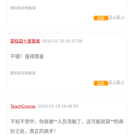
跟帖来自电脑端
顶:
0
踩:
0
回复
碧桂园十里银滩
2016-01-29 16:57:06
不错！值得借鉴
跟帖来自电脑端
顶:
0
踩:
0
回复
TeachCourse
2016-01-29 16:46:59
不知不觉中，你就被**人员洗脑了，这可能就是**的高
妙之处，真正的高手！