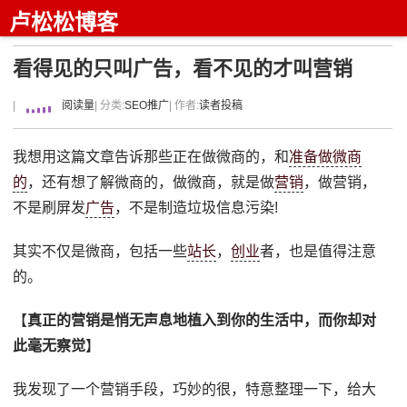
卢松松博客
看得见的只叫广告，看不见的才叫营销
|
阅读量
| 分类:
SEO推广
| 作者:
读者投稿
我想用这篇文章告诉那些正在做微商的，和
准备做微商
的
，还有想了解微商的，做微商，就是做
营销
，做营销，
不是刷屏发
广告
，不是制造垃圾信息污染!
其实不仅是微商，包括一些
站长
，
创业
者，也是值得注意
的。
【
真正的营销是悄无声息地植入到你的生活中，而你却对
此毫无察觉
】
我发现了一个营销手段，巧妙的很，特意整理一下，给大