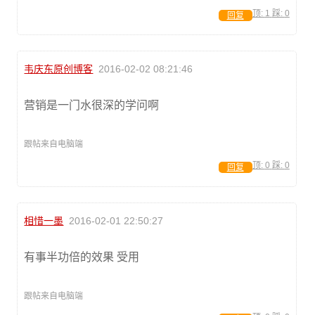
顶:
1
踩:
0
回复
韦庆东原创博客
2016-02-02 08:21:46
营销是一门水很深的学问啊
跟帖来自电脑端
顶:
0
踩:
0
回复
相惜一墨
2016-02-01 22:50:27
有事半功倍的效果 受用
跟帖来自电脑端