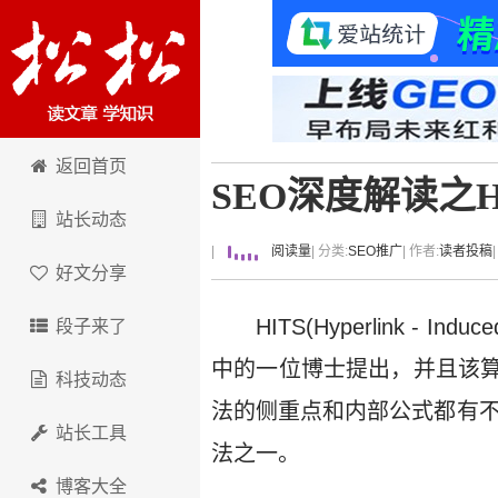
卢松松博客
返回首页
SEO深度解读之
站长动态
|
阅读量
| 分类:
SEO推广
| 作者:
读者投稿
好文分享
HITS(Hyperlink -
段子来了
中的一位博士提出，并且该
科技动态
法的侧重点和内部公式都有不
站长工具
法之一。
博客大全