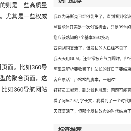
热门推荐
的则是一些高质量
因素。尤其是一些权威
我以为马斯克已经够能生了，直到看到徐
。
AI智能体其实是一次创富机会，只是99%
错过了
您应该熟知的7个基本SEO技巧
西祠胡同复活了，但发帖的人已经不见了
我天天用GLM，还经常被它气到爆炸，但它
页面。比如360导
16万亿
阿里云解析要收费了！站长的好日子要结
型的聚合页面，这
客户原话：卢松松的脚本，一遍过！
比如360导航网站
钉钉员工喊累，副总裁也喊累：问题可能
了
看了阿里7.5万字长文，我看到了一个时代
天涯复活了，但那个发帖改命的时代结束
标签推荐