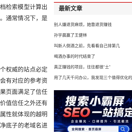
档检索模型计算出
最新文章
。通常情况下，是
别人嫌退货麻烦，她靠退货赚钱
孙宇晨赢了王健林
叫新人倒酒之前，先看看自己排第几
喝酒办事的时代结束了
真正赚钱的项目，往往都很“土”
个权威的站点必定
用了几天千问办公，我发现三个值得优化
会有对应的参考资
果页面满足了信任
价值信任之外还有
属性就体现的越明
干净底子的老域名进