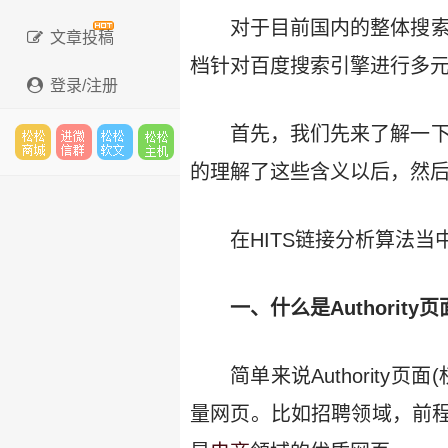
对于目前国内的整体搜
文章投稿
档针对百度搜索引擎进行多元
登录/注册
首先，我们先来了解一下
的理解了这些含义以后，然后
松松
进微
松松
松松
在HITS链接分析算法当中
云市
信群
软文
云主
一、什么是Authority
简单来说Authorit
场
机
量网页。比如招聘领域，前