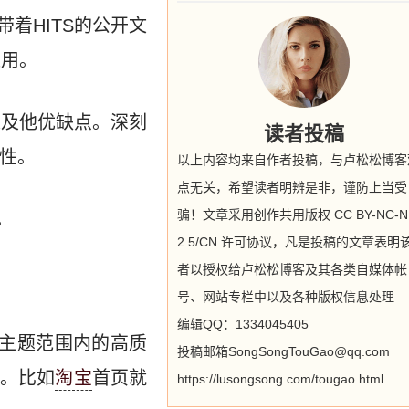
着HITS的公开文
应用。
以及他优缺点。深刻
读者投稿
用性。
以上内容均来自作者投稿，与卢松松博客
点无关，希望读者明辨是非，谨防上当受
骗！文章采用创作共用版权 CC BY-NC-N
。
2.5/CN 许可协议，凡是投稿的文章表明
者以授权给卢松松博客及其各类自媒体帐
号、网站专栏中以及各种版权信息处理
编辑QQ：1334045405
相关主题范围内的高质
投稿邮箱SongSongTouGao@qq.com
。比如
淘宝
首页就
https://lusongsong.com/tougao.html