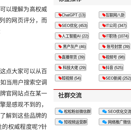
可以理解为高权威
ChatGPT (13)
互联网八卦
列的网页评分，而
SEO优化 (453)
IT公司 (347)
：
人工智能AI (22)
IT职场 (1074)
黑产灰产 (46)
账号封禁 (39)
直播带货 (39)
视频号 (98)
科技大佬 (29)
抖音 (525)
这点大家可以从百
短视频 (54)
SEO新闻 (252)
再如当用户搜索空调
牌官网站点在某一
社群交流
擎是感观不到的，
松松粉丝微信群
SEO优化交
了解到这些品牌的
短视频运营群
网络推广微信
的权威程度呢?针