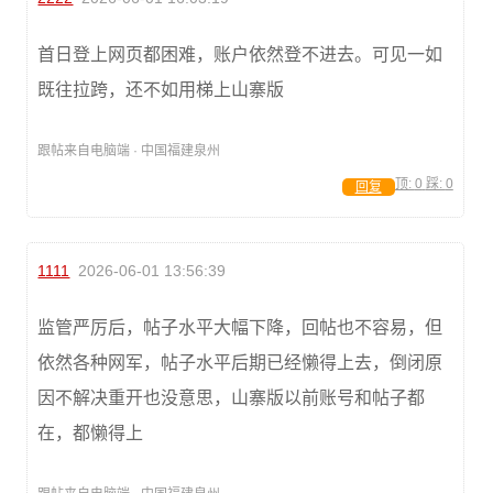
首日登上网页都困难，账户依然登不进去。可见一如
既往拉跨，还不如用梯上山寨版
跟帖来自电脑端 · 中国福建泉州
顶:
0
踩:
0
回复
1111
2026-06-01 13:56:39
监管严厉后，帖子水平大幅下降，回帖也不容易，但
依然各种网军，帖子水平后期已经懒得上去，倒闭原
因不解决重开也没意思，山寨版以前账号和帖子都
在，都懒得上