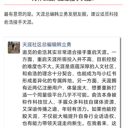
最有意思的是。天涯总编韩立勇发朋友圈，建议追觅科技
俞浩接手天涯。