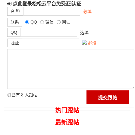
点此登录松松云平台免费
认证
名 称
必填
联系
QQ
微信
网址
QQ
选填
验证
必填
8
◎已有
人跟帖
热门跟帖
最新跟帖