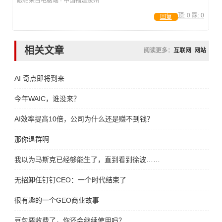
跟帖来自电脑端 · 中国福建泉州
顶:
0
踩:
0
回复
相关文章
阅读更多：
互联网
网站
AI 奇点即将到来
今年WAIC，谁没来？
AI效率提高10倍，公司为什么还是赚不到钱？
那你退群啊
我以为马斯克已经够能生了，直到看到徐波……
无招卸任钉钉CEO：一个时代结束了
很有趣的一个GEO商业故事
豆包要收费了，你还会继续使用吗？