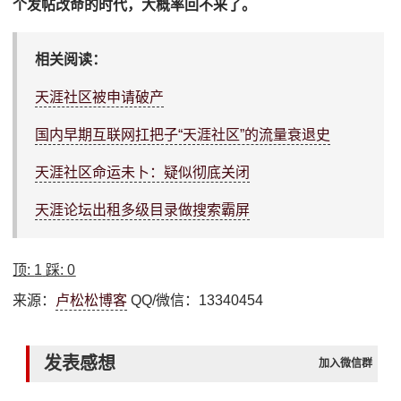
个发帖改命的时代，大概率回不来了。
相关阅读：
天涯社区被申请破产
国内早期互联网扛把子“天涯社区”的流量衰退史
天涯社区命运未卜：疑似彻底关闭
天涯论坛出租多级目录做搜索霸屏
顶:
1
踩:
0
来源：
卢松松博客
QQ/微信：13340454
发表感想
加入微信群