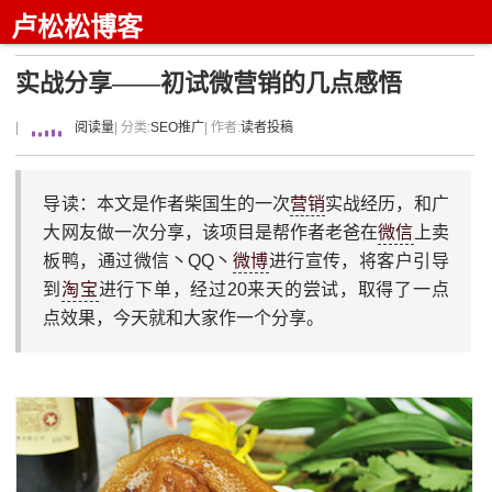
卢松松博客
实战分享——初试微营销的几点感悟
|
阅读量
| 分类:
SEO推广
| 作者:
读者投稿
导读：本文是作者柴国生的一次
营销
实战经历，和广
大网友做一次分享，该项目是帮作者老爸在
微信
上卖
板鸭，通过微信丶QQ丶
微博
进行宣传，将客户引导
到
淘宝
进行下单，经过20来天的尝试，取得了一点
点效果，今天就和大家作一个分享。