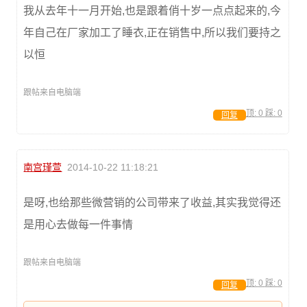
我从去年十一月开始,也是跟着俏十岁一点点起来的,今
年自己在厂家加工了睡衣,正在销售中,所以我们要持之
以恒
跟帖来自电脑端
顶:
0
踩:
0
回复
南宫瑾萱
2014-10-22 11:18:21
是呀,也给那些微营销的公司带来了收益,其实我觉得还
是用心去做每一件事情
跟帖来自电脑端
顶:
0
踩:
0
回复