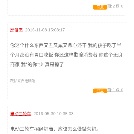
顶:
2
踩:
0
回复
邱俊杰
2016-11-08 15:08:17
你这个什么东西又丑又咸又恶心还干 我的孩子吃了半
个月都没有胃口吃饭 你还这样欺骗消费者 你这个无良
商家 我*的你*少 真是操了
跟帖来自电脑端
顶:
1
踩:
0
回复
电动三轮车
2016-05-30 10:35:03
电动三轮车招经销商，应该怎么做微营销。