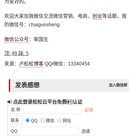
为是对的。
欢迎大家加我微信交流微信营销、电商、
创业
等话题，我
的微信号：chaiguosheng
微信公众号
：柴国生
顶:
49
踩:
5
来源：
卢松松博客
QQ/微信：13340454
发表感想
加入微信群
点此登录松松云平台免费
认证
名 称
必填
联系
QQ
微信
网址
QQ
选填