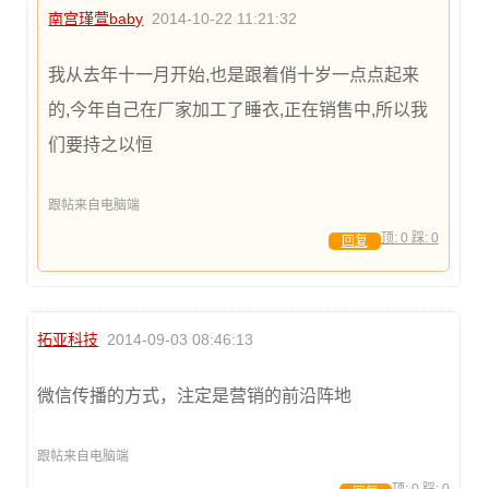
南宫瑾萱baby
2014-10-22 11:21:32
我从去年十一月开始,也是跟着俏十岁一点点起来
的,今年自己在厂家加工了睡衣,正在销售中,所以我
们要持之以恒
跟帖来自电脑端
顶:
0
踩:
0
回复
拓亚科技
2014-09-03 08:46:13
微信传播的方式，注定是营销的前沿阵地
跟帖来自电脑端
顶:
0
踩:
0