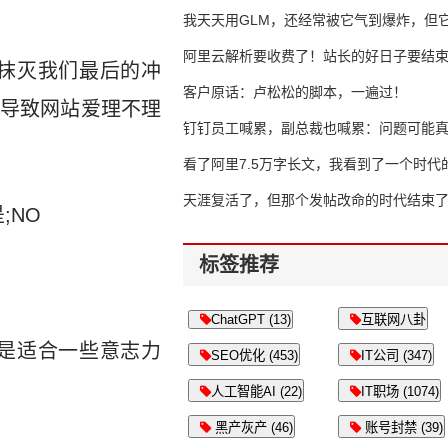
我天天用GLM，还经常被它气到爆炸，但它
16万亿
阿里云解析要收费了！站长的好日子要结
抹灭我们最后的冲
客户原话：卢松松的脚本，一遍过！
导致网站爱理不理
钉钉员工喊累，副总裁也喊累：问题可能
了
看了阿里7.5万字长文，我看到了一个时代
天涯复活了，但那个发帖改命的时代结束
;NO
标签推荐
ChatGPT (13)
互联网八卦
是适合一些意志力
SEO优化 (453)
IT公司 (347)
人工智能AI (22)
IT职场 (1074)
黑产灰产 (46)
账号封禁 (39)