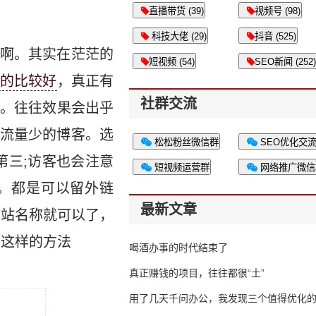
直播带货 (39)
视频号 (98)
科技大佬 (29)
抖音 (525)
啊。其实在茫茫的
短视频 (54)
SEO新闻 (252)
的比较好
，真正有
社群交流
。往往效果会出乎
下流量少的博客。选
松松粉丝微信群
SEO优化交
第三;访客也会注意
短视频运营群
网络推广微信
框。都是可以留外链
最新文章
网站名称就可以了，
照这样的方法
喝酒办事的时代结束了
真正赚钱的项目，往往都很“土”
用了几天千问办公，我发现三个值得优化