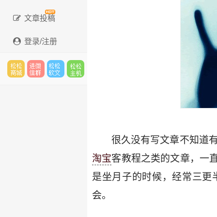
文章投稿
登录/注册
松松
进微
松松
松松
云市
信群
软文
云主
很久没有写文章不知道有
淘宝
客教程之类的文章，一
是坐月子的时候，经常三更
场
机
会。