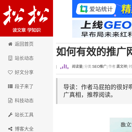
卢松松博客
返回首页
如何有效的推广
站长动态
|
阅读量
| 分类:
SEO推广
| 作者:
龚文祥
| 
好文分享
段子来了
导读：作者马屁拍的很好
广真相，推荐阅读。
科技动态
站长工具
博客大全