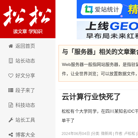
卢松松博客
返回首页
与「服务器」相关的文章聚
站长动态
Web服务器一般指网站服务器，是指驻
件，让全世界浏览；可以放置数据文件，让全世
好文分享
段子来了
云计算行业快死了
科技动态
松松有个大学同学，在四川某知名IDC
站长工具
单干了
2024年06月04日 |
分类:
微新闻
| 作者:
卢松松
|
博客大全