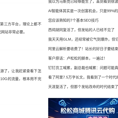
我以为马斯克已经够能生了，直到看到徐
AI智能体其实是一次创富机会，只是99%
错过了
您应该熟知的7个基本SEO技巧
的第三方平台，理论上都不
西祠胡同复活了，但发帖的人已经不见了
己网站非常必要。
我天天用GLM，还经常被它气到爆炸，但它
16万亿
阿里云解析要收费了！站长的好日子要结
客户原话：卢松松的脚本，一遍过！
钉钉员工喊累，副总裁也喊累：问题可能
回源了，让我赶紧查看下怎
了
看了阿里7.5万字长文，我看到了一个时代
10G的流量，根本用不完
天涯复活了，但那个发帖改命的时代结束