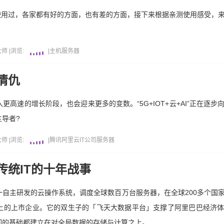
都使用过，各家都有好的方面，也有差的方面，接下来根据亲测使用感受，
大师
|
浏览:
|
主机
服务器
情仇
高速的增长阶段，也会迎来更多的变数。“5G+IOT+云+AI”正在逐
导者?
大师
|
浏览:
|
腾讯
阿里云
IT公司
服务器
传统IT的十年战事
自主研发的云操作系统，调度全球数百万台服务器，在全球200多个国
以上的上市企业。它的双生子的「飞天大数据平台」支撑了阿里巴巴经济
切的基础都建立在对全局数据的存储与计算之上。