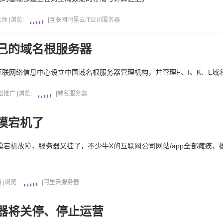
大师
|
浏览:
|
互联网
阿里云
IT公司
服务器
己的域名根服务器
联网络信息中心设立中国域名根服务器管理机构，并管理F、I、K、L域
松推广
|
浏览:
|
域名
服务器
模宕机了
宕机故障，服务器又挂了，不少牛X的互联网公司网站/app全部瘫痪，据
料
|
浏览:
|
阿里云
服务器
器将关停、停止运营