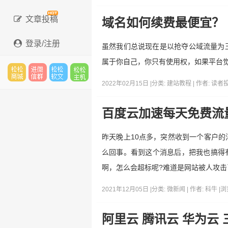
文章投稿
域名如何续费最便宜？
登录/注册
虽然我们总说现在是以抢夺公域流量为
属于你自己，你只有使用权，如果平台
2022年02月15日 |
分类:
建站教程
| 作者:
读者
松松
进微
松松
松松
百度云加速每天免费流量
昨天晚上10点多，突然收到一个客户
云市
信群
软文
云主
么回事。看到这个消息后，把我也搞得
啊，怎么会超标呢?难道是网站被人攻击
2021年12月05日 |
分类:
微新闻
| 作者:
科牛
|
浏
场
机
阿里云 腾讯云 华为云