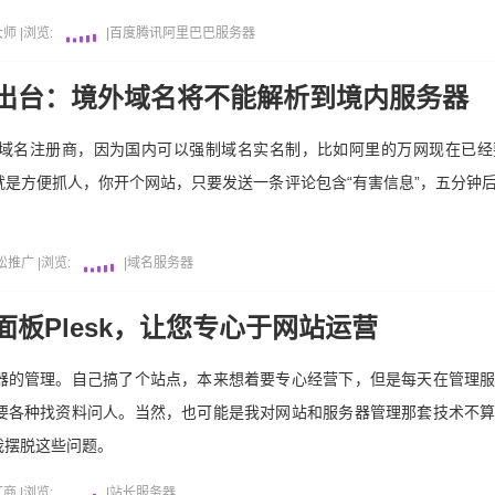
大师
|
浏览:
|
百度
腾讯
阿里巴巴
服务器
出台：境外域名将不能解析到境内服务器
域名注册商，因为国内可以强制域名实名制，比如阿里的万网现在已经
是方便抓人，你开个网站，只要发送一条评论包含“有害信息”，五分钟
松推广
|
浏览:
|
域名
服务器
板Plesk，让您专心于网站运营
器的管理。自己搞了个站点，本来想着要专心经营下，但是每天在管理
要各种找资料问人。当然，也可能是我对网站和服务器管理那套技术不
我摆脱这些问题。
厂商
|
浏览:
|
站长
服务器