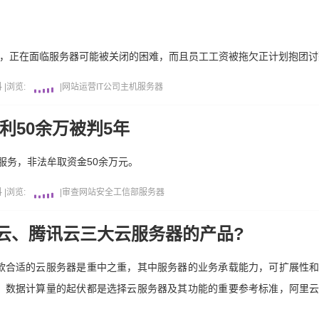
畅，正在面临服务器可能被关闭的困难，而且员工工资被拖欠正计划抱团讨
料
|
浏览:
|
网站运营
IT公司
主机
服务器
利50余万被判5年
*服务，非法牟取资金50余万元。
料
|
浏览:
|
审查
网站安全
工信部
服务器
云、腾讯云三大云服务器的产品?
款合适的云服务器是重中之重，其中服务器的业务承载能力，可扩展性
，数据计算量的起伏都是选择云服务器及其功能的重要参考标准，阿里
。