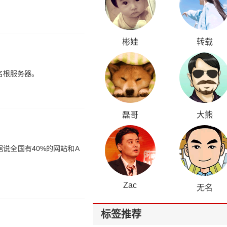
彬娃
转载
名根服务器。
磊哥
大熊
说全国有40%的网站和A
Zac
无名
标签推荐