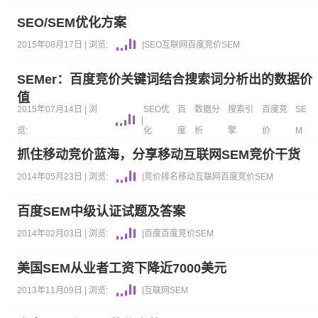
SEO/SEM优化方案
2015年08月17日 |
浏览:
|
SEO
互联网
百度竞价
SEM
SEMer：百度竞价关键词结合搜索词分析出的数据价
值
2015年07月14日 |
浏
SEO优
百
数据分
搜索引
百度竞
SE
|
览:
化
度
析
擎
价
M
抓住移动竞价蓝海，分享移动互联网SEM竞价干货
2014年05月23日 |
浏览:
|
竞价排名
移动互联网
百度竞价
SEM
百度SEM中级认证试题及答案
2014年02月03日 |
浏览:
|
百度
百度竞价
SEM
美国SEM从业者工资下降近7000美元
2013年11月09日 |
浏览:
|
互联网
SEM