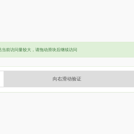
or:
站当前访问量较大，请拖动滑块后继续访问
向右滑动验证