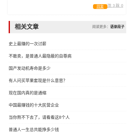
顶:
3
踩:
0
回复
相关文章
阅读更多：
语录段子
史上最赚的一次讨薪
不敢卖，是普通人最隐蔽的自尊病
国产发动机寿命是多少
有人问买苹果套现是什么意思？
现在国内真的是通缩
中国最赚钱的十大民营企业
当你熬不下去了，请看看这8个人
普通人一生总共能挣多少钱