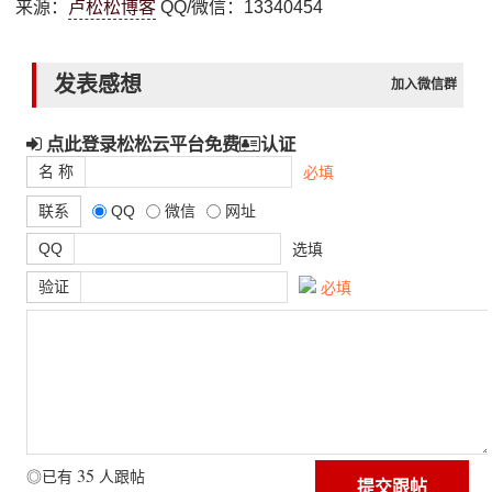
来源：
卢松松博客
QQ/微信：13340454
发表感想
加入微信群
点此登录松松云平台免费
认证
名 称
必填
联系
QQ
微信
网址
QQ
选填
验证
必填
35
◎已有
人跟帖