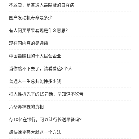
不敢卖，是普通人最隐蔽的自尊病
国产发动机寿命是多少
有人问买苹果套现是什么意思？
现在国内真的是通缩
中国最赚钱的十大民营企业
当你熬不下去了，请看看这8个人
普通人一生总共能挣多少钱
把人性扒光了的15句话，早知道不吃亏
六条赤裸裸的真相
存10亿在银行，可以让行长送早餐吗?
想快速变强大就这一个方法