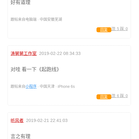
好有道理
跟帖来自电脑端 · 中国安徽芜湖
顶:
5
踩:
0
回复
涛舅舅工作室
2019-02-22 08:34:33
对哇 看一下《起跑线》
跟帖来自
小程序
· 中国天津 · iPhone 6s
顶:
6
踩:
0
回复
听风者
2019-02-21 22:41:03
言之有理