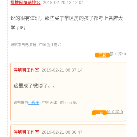
搜推网快速排名
2019-02-20 12:12:04
说的很有道理，那些买了学区房的孩子都考上名牌大
学了吗
跟帖来自电脑端 · 中国浙江嘉兴
顶:
0
踩:
0
回复
涛舅舅工作室
2019-02-21 08:37:14
这里成了微博了。。
跟帖来自
小程序
· 中国天津 · iPhone 6s
顶:
0
踩:
0
回复
涛舅舅工作室
2019-02-21 08:36:47