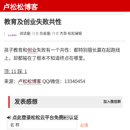
卢松松博客
教育及创业失败共性
|
阅读量
| 分类:
负能量
| 作者:
杰哥-松松编辑
孩子教育和
创业
失败有一个共性：都特别擅长赢在起跑线
上，却都输在了根本不知道终点在哪里。
顶:
11
踩:
1
来源：
卢松松博客
QQ/微信：13340454
发表感想
加入微信群
点此登录松松云平台免费
认证
名 称
必填